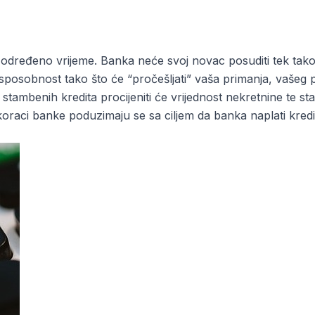
određeno vrijeme. Banka neće svoj novac posuditi tek tako
nu sposobnost tako što će “pročešljati” vaša primanja, vaše
mbenih kredita procijeniti će vrijednost nekretnine te stav
i koraci banke poduzimaju se sa ciljem da banka naplati kred