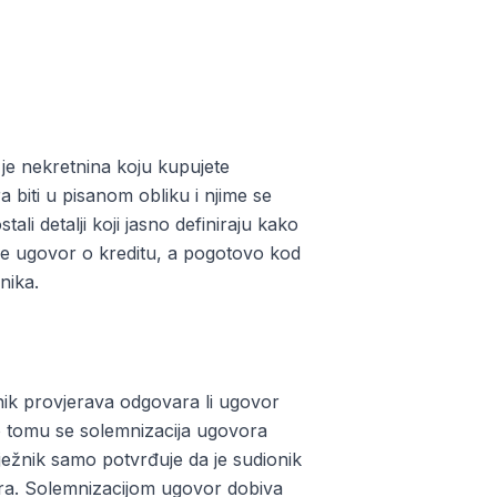
 je nekretnina koju kupujete
 biti u pisanom obliku i njime se
li detalji koji jasno definiraju kako
o je ugovor o kreditu, a pogotovo kod
nika.
nik provjerava odgovara li ugovor
Po tomu se solemnizacija ugovora
lježnik samo potvrđuje da je sudionik
ora. Solemnizacijom ugovor dobiva