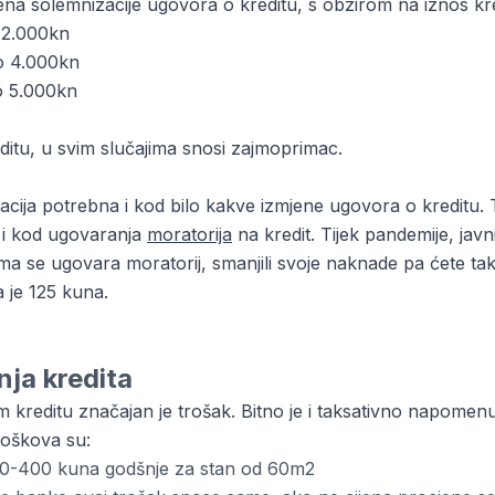
na solemnizacije ugovora o kreditu, s obzirom na iznos kre
o 2.000kn
ko 4.000kn
ko 5.000kn
itu, u svim slučajima snosi zajmoprimac.
cija potrebna i kod bilo kakve izmjene ugovora o kreditu. 
i i kod ugovaranja
moratorija
na kredit. Tijek pandemije, javn
a se ugovara moratorij, smanjili svoje naknade pa ćete tako
 je 125 kuna.
nja kredita
reditu značajan je trošak. Bitno je i taksativno napomenuti
roškova su:
00-400 kuna godšnje za stan od 60m2