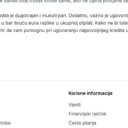
e banke ovaj trošak snose same, ako ne cijena procjene s
ta je dugotrajan i mukotrpan. Dodatno, važno je ugovoriti na
 u bar tisuću eura razlike u ukupnoj otplati. Kako ne bi lut
.hr da vam pomognu pri ugovaranju najpovoljnijeg kredita 
Korisne informacije
Vijesti
Financijski rječnik
tnike
Česta pitanja