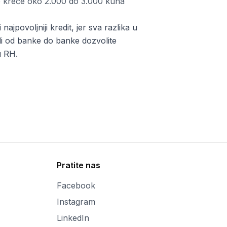
e kreće oko 2.000 do 3.000 kuna
jpovoljniji kredit, jer sva razlika u
ali od banke do banke dozvolite
u RH.
Pratite nas
Facebook
Instagram
LinkedIn