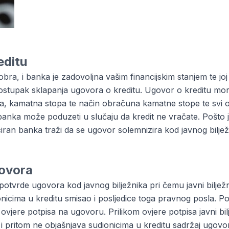
editu
ra, i banka je zadovoljna vašim financijskim stanjem te joj
postupak sklapanja ugovora o kreditu. Ugovor o kreditu mora
ta, kamatna stopa te način obračuna kamatne stope te svi osta
to banka može poduzeti u slučaju da kredit ne vračate. Pošt
iciran banka traži da se ugovor solemnizira kod javnog biljež
govora
otvrde ugovora kod javnog bilježnika pri čemu javni biljež
onicima u kreditu smisao i posljedice toga pravnog posla. 
e ovjere potpisa na ugovoru. Prilikom ovjere potpisa javni bi
i pritom ne objašnjava sudionicima u kreditu sadržaj ugov