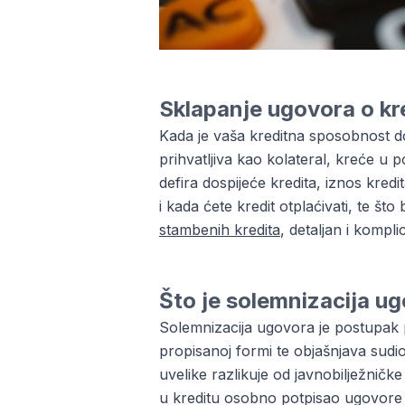
Sklapanje ugovora o kr
Kada je vaša kreditna sposobnost dob
prihvatljiva kao kolateral, kreće u 
defira dospijeće kredita, iznos kredi
i kada ćete kredit otplaćivati, te š
stambenih kredita
, detaljan i kompl
Što je solemnizacija u
Solemnizacija ugovora je postupak p
propisanoj formi te objašnjava sudi
uvelike razlikuje od javnobilježničk
u kreditu osobno potpisao ugovore 