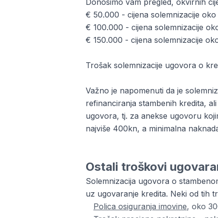
Donosimo vam pregled, okvirnih cije
€ 50.000 - cijena solemnizacije ok
€ 100.000 - cijena solemnizacije o
€ 150.000 - cijena solemnizacije o
Trošak solemnizacije ugovora o kred
Važno je napomenuti da je solemniza
refinanciranja stambenih kredita, al
ugovora, tj. za anekse ugovoru kojim
najviše 400kn, a minimalna naknada
Ostali troškovi ugovara
Solemnizacija ugovora o stambenom k
uz ugovaranje kredita. Neki od tih t
Polica osiguranja imovine
, oko 3