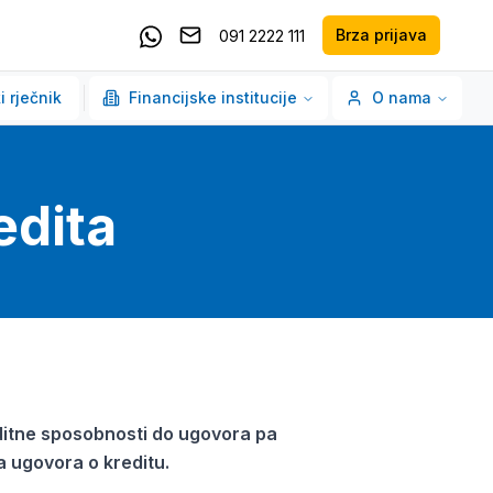
Brza prijava
091 2222 111
Pošaljite email
Kontaktirajte nas putem Whatsappa
i rječnik
Financijske institucije
O nama
edita
editne sposobnosti do ugovora pa
a ugovora o kreditu.