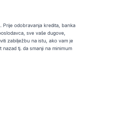
. Prije odobravanja kredita, banka
g poslodavca, sve vaše dugove,
iti zabilježbu na istu, ako vam je
it nazad tj. da smanji na minimum