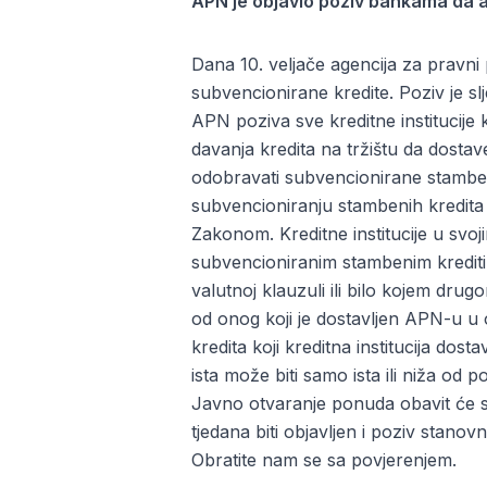
APN je objavio poziv bankama da a
Dana 10. veljače agencija za pravn
subvencionirane kredite. Poziv je sl
APN poziva sve
kreditne institucije
k
davanja kredita na tržištu da dos
odobravati subvencionirane stambene
subvencioniranju stambenih kredita il
Zakonom. Kreditne institucije u sv
subvencioniranim stambenim kredit
valutnoj klauzuli ili bilo kojem dru
od onog koji je dostavljen APN-u u
kredita koji kreditna institucija do
ista može biti samo ista ili niža od 
Javno otvaranje ponuda obavit će
tjedana biti objavljen i poziv stan
Obratite nam se sa povjerenjem.