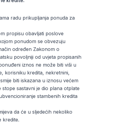
e kredite.
kama radu prikupljanja ponuda za
 propisu obavljati poslove
, kojom ponudom se obvezuju
na način određen Zakonom o
atsku povoljniji od uvjeta propisanih
onuđeni iznos ne može biti viši u
 korisniku kredita, nekretnini,
e smije biti iskazana u iznosu većem
tope sastavni je dio plana otplate
 subvencioniranje stambenih kredita
ijeva da će u sljedećih nekoliko
e kredite.