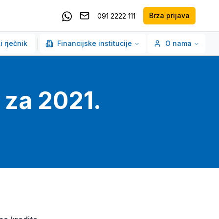
Brza prijava
091 2222 111
Pošaljite email
Kontaktirajte nas putem Whatsappa
i rječnik
Financijske institucije
O nama
 za 2021.