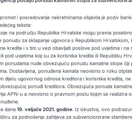
genciji pošalju ponudu kamatnih stopa za subvencioniran
i promet i posredovanje nekretninama objavila je poziv ban
jedećeg teksta:
oje na području Republike Hrvatske mogu prema posebnom
tave ponudu za sklapanje ugovora s Republikom Hrvatskom
 kredite i s tim u vezi obavljati poslove pod uvjetima i 
i pod uvjetima koji su za korisnika kredita ili Republiku Hrv
ojim ponudama nude obvezujuću ponudu kamatne stope čiji p
ima
. Dostavljena, ponuđena kamata neovisno o roku otplate,
gom dijelu ugovornog odnosa kreditora i korisnika kredita, n
 obvezujućoj ponudi kreditora. Obvezujuća ponuda kamatne s
stavlja APN-u a neovisno o pravnom poslu kojim se realizira
ponuđene.
 se dana
19. veljače 2021. godine
. Iz iskustva, ovo podrazum
ovništvu za podnošenje zahtjeva za subvencionirane stamben