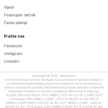
Vijesti
Financijski rječnik
Česta pitanja
Pratite nas
Facebook
Instagram
LinkedIn
Copyright © 2025 - Moj Bankar
Sve informacije i izračuni dostupni na ovom internet portalu isključivo
su informativnog karaktera, portal moj-bankar.hr ne može jamčiti za
istinost objavljenih podatka. Moj-bankar.hr posluje sukladno propisima
Republike Hrvatske na temelju ovlaštenja: Ministarstvo financija,
KLASA: UP/I-450-06/25-01/21 URBROJ: 513-06-03-25-2, HNB TATA
Zastupanje HPB URBROJ: EZKP - 29/12-8-091/25-SL-BV, ERSTE
URBROJ: EZKP-29/5-4-091/22-SL-BV, OTP URBROJ: EZKP - 29/6-9-
091/25-SL-BV, TATA Grupa ZABA URBROJ: EZKP-1/3-8-020/18-SL-BV,