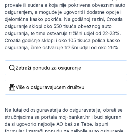
provale ili sudara a koja nije pokrivena obveznim auto
osiguranjem, a moguće je ugovoriti i dodatne opcije i
djelomična kasko pokrića. Na godišnoj razini, Croatia
osiguranje sklopi oko 550 tisuća obveznog auto
osiguranja, te time ostvaruje tržišni udjel od 22-23%.
Croatia godišnje sklopi i oko 105 tisuća polica kasko
osiguranja, čime ostvaruje tržišni udjel od oko 26%.
Zatraži ponudu za osiguranje
Više o osiguravajućem društvu
Ne lutaj od osiguravatelja do osiguravatelja, obrati se
stručnjacima sa portala moj-bankar.hr i budi siguran
da si ugovorio najbolje AO baš za Tebe. Ispuni
formular i zatraži ponudu za
najbolje auto osiguranje
.