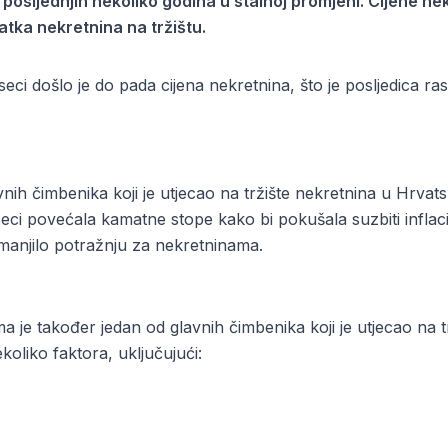
 posljednjih nekoliko godina u stalnoj promjeni. Cijene nek
tatka nekretnina na tržištu.
eci došlo je do pada cijena nekretnina, što je posljedica ra
vnih čimbenika koji je utjecao na tržište nekretnina u Hrva
eci povećala kamatne stope kako bi pokušala suzbiti inflaci
smanjilo potražnju za nekretninama.
 je također jedan od glavnih čimbenika koji je utjecao na t
koliko faktora, uključujući: