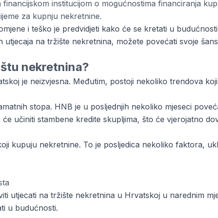
 financijskom institucijom o mogućnostima financiranja kup
ijeme za kupnju nekretnine.
promjene i teško je predvidjeti kako će se kretati u budućno
nih utjecaja na tržište nekretnina, možete povećati svoje ša
ištu nekretnina?
skoj je neizvjesna. Međutim, postoji nekoliko trendova koji b
kamatnih stopa. HNB je u posljednjih nekoliko mjeseci pov
pa će učiniti stambene kredite skupljima, što će vjerojatno d
koji kupuju nekretnine. To je posljedica nekoliko faktora, ukl
sta
viti utjecati na tržište nekretnina u Hrvatskoj u narednim 
ati u budućnosti.