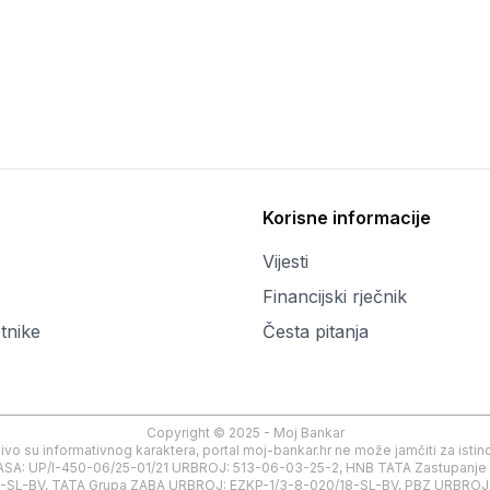
Korisne informacije
Vijesti
Financijski rječnik
tnike
Česta pitanja
Copyright © 2025 - Moj Bankar
učivo su informativnog karaktera, portal moj-bankar.hr ne može jamčiti za ist
a, KLASA: UP/I-450-06/25-01/21 URBROJ: 513-06-03-25-2, HNB TATA Zastupa
SL-BV, TATA Grupa ZABA URBROJ: EZKP-1/3-8-020/18-SL-BV, PBZ URBROJ: E