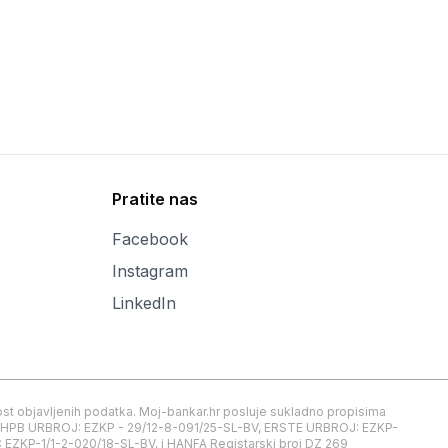
Pratite nas
Facebook
Instagram
LinkedIn
inost objavljenih podatka. Moj-bankar.hr posluje sukladno propisima
nje HPB URBROJ: EZKP - 29/12-8-091/25-SL-BV, ERSTE URBROJ: EZKP-
ZKP-1/1-2-020/18-SL-BV, i HANFA Registarski broj DZ 269