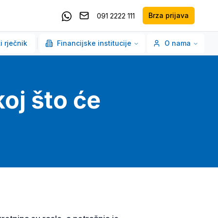
Brza prijava
091 2222 111
Pošaljite email
Kontaktirajte nas putem Whatsappa
i rječnik
Financijske institucije
O nama
oj što će