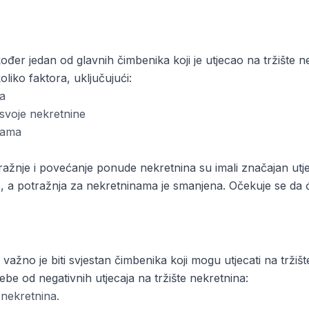
đer jedan od glavnih čimbenika koji je utjecao na tržište 
liko faktora, uključujući:
a
 svoje nekretnine
nama
ažnje i povećanje ponude nekretnina su imali značajan utjec
e, a potražnja za nekretninama je smanjena. Očekuje se da ć
 važno je biti svjestan čimbenika koji mogu utjecati na trži
sebe od negativnih utjecaja na tržište nekretnina:
e nekretnina.