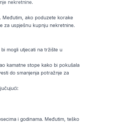
nje nekretnine.
sti. Međutim, ako poduzete korake
nse za uspješnu kupnju nekretnine.
i mogli utjecati na tržište u
ećao kamatne stope kako bi pokušala
ovesti do smanjenja potražnje za
jučujući:
mjesecima i godinama. Međutim, teško