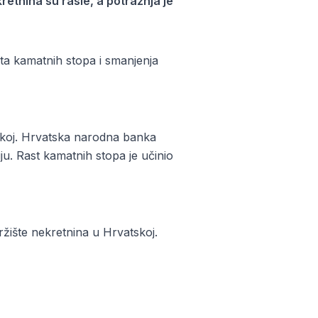
retnina su rasle, a potražnja je
sta kamatnih stopa i smanjenja
tskoj. Hrvatska narodna banka
ju. Rast kamatnih stopa je učinio
ržište nekretnina u Hrvatskoj.