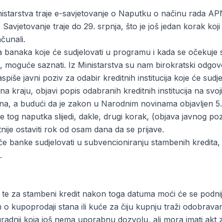
istarstva traje e-savjetovanje o Naputku o načinu rada A
Savjetovanje traje do 29. srpnja, što je još jedan korak koj
čunali.
a banaka koje će sudjelovati u programu i kada se očekuje
 moguće saznati. Iz Ministarstva su nam birokratski odgovor
piše javni poziv za odabir kreditnih institucija koje će sud
a kraju, objavi popis odabranih kreditnih institucija na svo
a, a budući da je zakon u Narodnim novinama objavljen 5. 
 tog naputka slijedi, dakle, drugi korak, (objava javnog p
atnije ostaviti rok od osam dana da se prijave.
će banke sudjelovati u subvencioniranju stambenih kredita, 
.
a te za stambeni kredit nakon toga datuma moći će se podnij
upoprodaji stana ili kuće za čiju kupnju traži odobravanj
gradnji koja još nema uporabnu dozvolu, ali mora imati akt 