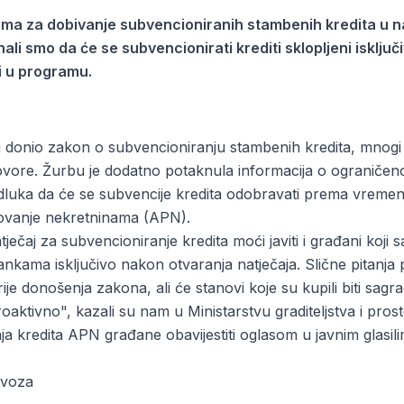
ovima za dobivanje subvencioniranih stambenih kredita u 
nali smo da će se subvencionirati krediti sklopljeni isklju
i u programu.
u donio zakon o subvencioniranju stambenih kredita, mnogi s
ovore. Žurbu je dodatno potaknula informacija o ograniče
e odluka da će se subvencije kredita odobravati prema vrem
dovanje nekretninama (APN).
ječaj za subvencioniranje kredita moći javiti i građani koji s
bankama isključivo nakon otvaranja natječaja. Slične pitanja 
e donošenja zakona, ali će stanovi koje su kupili biti sagrađ
oaktivno", kazali su nam u Ministarstvu graditeljstva i pro
ja kredita APN građane obavijestiti oglasom u javnim glasi
ovoza