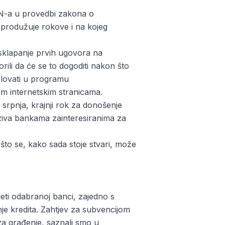
PN-a u provedbi zakona o
i produžuje rokove i na kojeg
 sklapanje prvih ugovora na
ili da će se to dogoditi nakon što
jelovati u programu
jim internetskim stranicama.
srpnja, krajnji rok za donošenje
oziva bankama zainteresiranima za
što se, kako sada stoje stvari, može
eti odabranoj banci, zajedno s
e kredita. Zahtjev za subvencijom
za građenje, saznali smo u