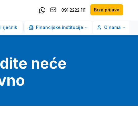
Brza prijava
091 2222 111
Pošaljite email
Kontaktirajte nas putem Whatsappa
i rječnik
Financijske institucije
O nama
dite neće
ivno