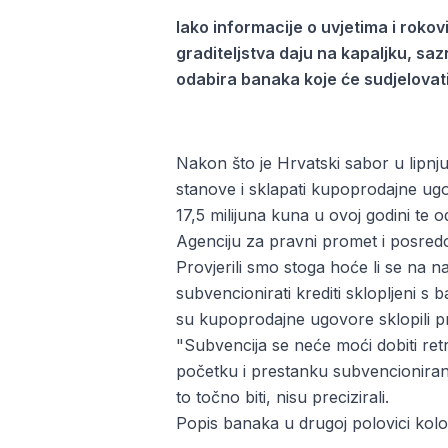
Iako informacije o uvjetima i rok
graditeljstva daju na kapaljku, saz
odabira banaka koje će sudjelovat
Nakon što je Hrvatski sabor u lipnj
stanove i sklapati kupoprodajne ug
17,5 milijuna kuna u ovoj godini t
Agenciju za pravni promet i posre
Provjerili smo stoga hoće li se na nat
subvencionirati krediti sklopljeni s 
su kupoprodajne ugovore sklopili prij
"Subvencija se neće moći dobiti retr
početku i prestanku subvencioniran
to točno biti, nisu precizirali.
Popis banaka u drugoj polovici kol