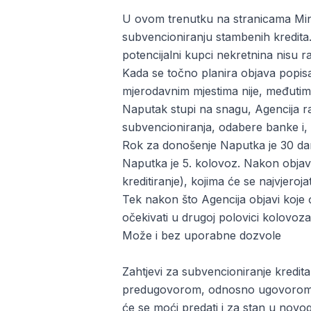
U ovom trenutku na stranicama Min
subvencioniranju stambenih kredita. 
potencijalni kupci nekretnina nisu ra
Kada se točno planira objava popis
mjerodavnim mjestima nije, međutim,
Naputak stupi na snagu, Agencija ras
subvencioniranja, odabere banke i, n
Rok za donošenje Naputka je 30 dan
Naputka je 5. kolovoz. Nakon objave
kreditiranje), kojima će se najvjeroj
Tek nakon što Agencija objavi koje 
očekivati u drugoj polovici kolovoza
Može i bez uporabne dozvole
Zahtjevi za subvencioniranje kredit
predugovorom, odnosno ugovorom o k
će se moći predati i za stan u novo