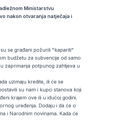
nadležnom Ministarstvu
čivo nakon otvaranja natječaja i
u se građani požurili "kapariti"
nom budžetu za subvencije od samo
enu zaprimanja potpunog zahtjeva u
ada uzimaju kredite, ili će se
postavili su nam i kupci stanova koji
eni krajem ove ili u idućoj godini.
stornog uređenja. Dodaju i da će o
lima i Narodnim novinama. Kada će