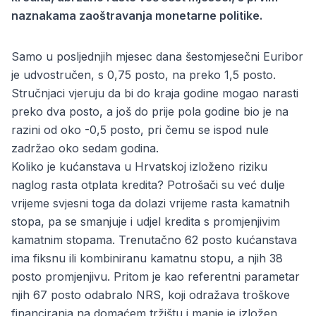
naznakama zaoštravanja monetarne politike.
Samo u posljednjih mjesec dana šestomjesečni Euribor
je udvostručen, s 0,75 posto, na preko 1,5 posto.
Stručnjaci vjeruju da bi do kraja godine mogao narasti
preko dva posto, a još do prije pola godine bio je na
razini od oko -0,5 posto, pri čemu se ispod nule
zadržao oko sedam godina.
Koliko je kućanstava u Hrvatskoj izloženo riziku
naglog rasta otplata kredita? Potrošači su već dulje
vrijeme svjesni toga da dolazi vrijeme rasta kamatnih
stopa, pa se smanjuje i udjel kredita s promjenjivim
kamatnim stopama. Trenutačno 62 posto kućanstava
ima fiksnu ili kombiniranu kamatnu stopu, a njih 38
posto promjenjivu. Pritom je kao referentni parametar
njih 67 posto odabralo NRS, koji odražava troškove
financiranja na domaćem tržištu i manje je izložen