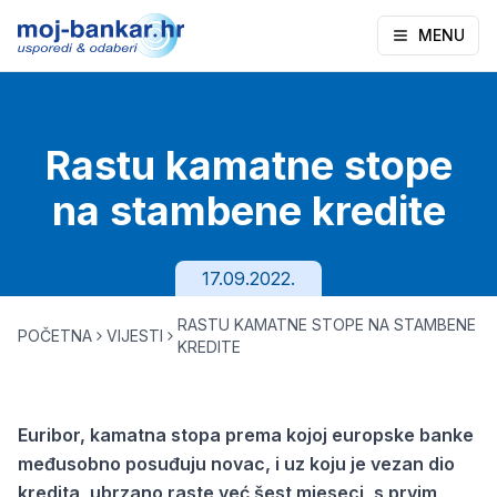
MENU
Rastu kamatne stope
na stambene kredite
17.09.2022.
RASTU KAMATNE STOPE NA STAMBENE
POČETNA
VIJESTI
KREDITE
Euribor, kamatna stopa prema kojoj europske banke
međusobno posuđuju novac, i uz koju je vezan dio
kredita, ubrzano raste već šest mjeseci, s prvim