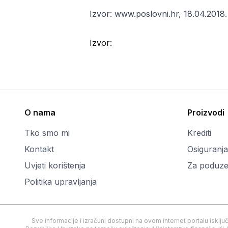
Izvor: www.poslovni.hr, 18.04.2018.
Izvor:
O nama
Proizvodi
Tko smo mi
Krediti
Kontakt
Osiguranja
Uvjeti korištenja
Za poduze
Politika upravljanja
Sve informacije i izračuni dostupni na ovom internet portalu isklj