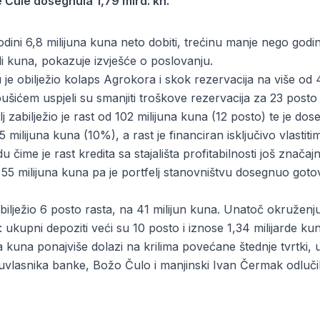
 Čule dosegnula 1,79 mlrd. kn.
odini 6,8 milijuna kuna neto dobiti, trećinu manje nego god
rdi kuna, pokazuje izvješće o poslovanju.
 je obilježio kolaps Agrokora i skok rezervacija na više od 4
šićem uspjeli su smanjiti troškove rezervacija za 23 post
lj zabilježio je rast od 102 milijuna kuna (12 posto) te je do
5 milijuna kuna (10%), a rast je financiran isključivo vlastiti
čime je rast kredita sa stajališta profitabilnosti još značajni
 55 milijuna kuna pa je portfelj stanovništvu dosegnuo go
bilježio 6 posto rasta, na 41 milijun kuna. Unatoč okruženj
e: ukupni depoziti veći su 10 posto i iznose 1,34 milijarde ku
na kuna ponajviše dolazi na krilima povećane štednje tvrtki
uvlasnika banke, Božo Čulo i manjinski Ivan Čermak odlučili