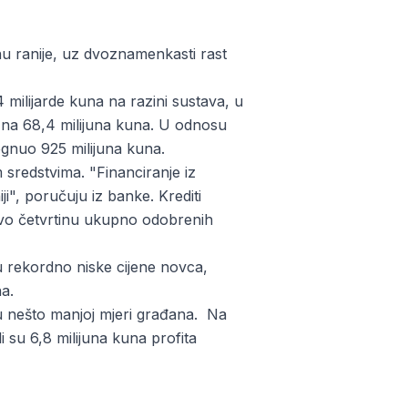
inu ranije, uz dvoznamenkasti rast
 milijarde kuna na razini sustava, u
o na 68,4 milijuna kuna. U odnosu
segnuo 925 milijuna kuna.
m sredstvima. "Financiranje iz
ji", poručuju iz banke. Krediti
tovo četvrtinu ukupno odobrenih
u rekordno niske cijene novca,
na.
, u nešto manjoj mjeri građana. Na
 su 6,8 milijuna kuna profita