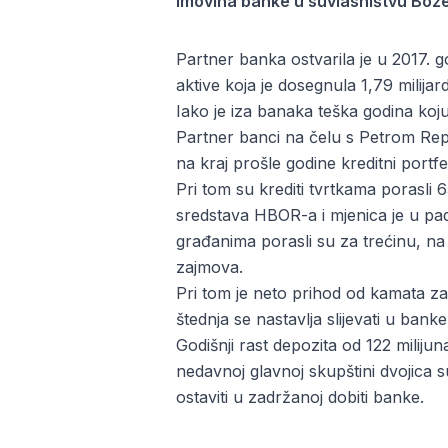
Imovina banke u suvlasništvu Bože
Partner banka ostvarila je u 2017. g
aktive koja je dosegnula 1,79 milija
Iako je iza banaka teška godina koju
Partner banci na čelu s Petrom Repu
na kraj prošle godine kreditni portfe
Pri tom su krediti tvrtkama porasli 6
sredstava HBOR-a i mjenica je u padu 
građanima porasli su za trećinu, na
zajmova.
Pri tom je neto prihod od kamata za
štednja se nastavlja slijevati u bank
Godišnji rast depozita od 122 miliju
nedavnoj glavnoj skupštini dvojica s
ostaviti u zadržanoj dobiti banke.