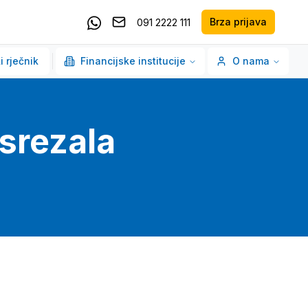
Brza prijava
091 2222 111
Pošaljite email
Kontaktirajte nas putem Whatsappa
i rječnik
Financijske institucije
O nama
 srezala