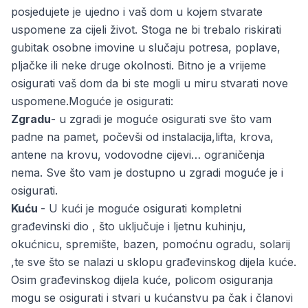
posjedujete je ujedno i vaš dom u kojem stvarate
uspomene za cijeli život. Stoga ne bi trebalo riskirati
gubitak osobne imovine u slučaju potresa, poplave,
pljačke ili neke druge okolnosti. Bitno je a vrijeme
osigurati vaš dom da bi ste mogli u miru stvarati nove
uspomene.Moguće je osigurati:
Zgradu
- u zgradi je moguće osigurati sve što vam
padne na pamet, počevši od instalacija,lifta, krova,
antene na krovu, vodovodne cijevi… ograničenja
nema. Sve što vam je dostupno u zgradi moguće je i
osigurati.
Kuću
- U kući je moguće osigurati kompletni
građevinski dio , što uključuje i ljetnu kuhinju,
okućnicu, spremište, bazen, pomoćnu ogradu, solarij
,te sve što se nalazi u sklopu građevinskog dijela kuće.
Osim građevinskog dijela kuće, policom osiguranja
mogu se osigurati i stvari u kućanstvu pa čak i članovi