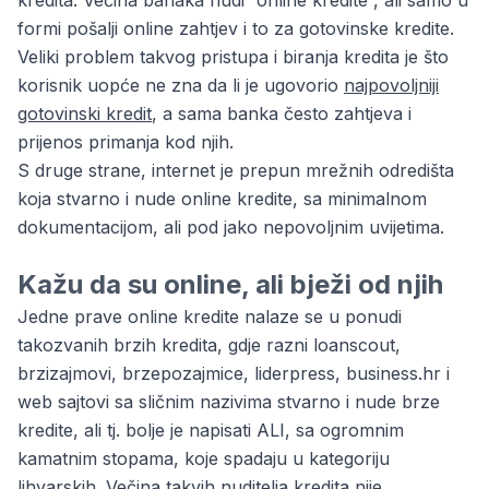
kredita. Većina banaka nudi “online kredite”, ali samo u
formi pošalji online zahtjev i to za gotovinske kredite.
Veliki problem takvog pristupa i biranja kredita je što
korisnik uopće ne zna da li je ugovorio
najpovoljniji
gotovinski kredit
, a sama banka često zahtjeva i
prijenos primanja kod njih.
S druge strane, internet je prepun mrežnih odredišta
koja stvarno i nude online kredite, sa minimalnom
dokumentacijom, ali pod jako nepovoljnim uvijetima.
Kažu da su online, ali bježi od njih
Jedne prave online kredite nalaze se u ponudi
takozvanih brzih kredita, gdje razni loanscout,
brzizajmovi, brzepozajmice, liderpress, business.hr i
web sajtovi sa sličnim nazivima stvarno i nude brze
kredite, ali tj. bolje je napisati ALI, sa ogromnim
kamatnim stopama, koje spadaju u kategoriju
lihvarskih. Večina takvih nuditelja kredita nije