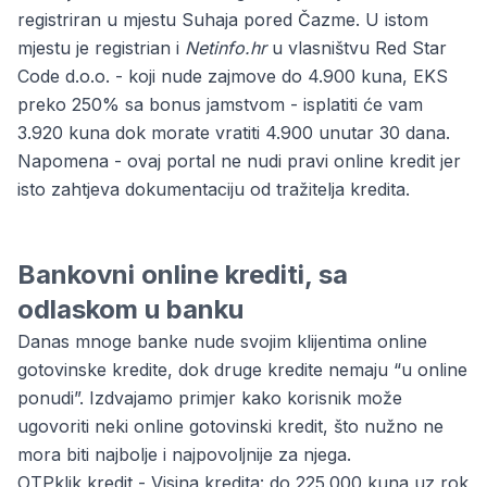
registriran u mjestu Suhaja pored Čazme. U istom
mjestu je registrian i
Netinfo.hr
u vlasništvu Red Star
Code d.o.o. - koji nude zajmove do 4.900 kuna, EKS
preko 250% sa bonus jamstvom - isplatiti će vam
3.920 kuna dok morate vratiti 4.900 unutar 30 dana.
Napomena - ovaj portal ne nudi pravi online kredit jer
isto zahtjeva dokumentaciju od tražitelja kredita.
Bankovni online krediti, sa
odlaskom u banku
Danas mnoge banke nude svojim klijentima online
gotovinske kredite, dok druge kredite nemaju “u online
ponudi”. Izdvajamo primjer kako korisnik može
ugovoriti neki online gotovinski kredit, što nužno ne
mora biti najbolje i najpovoljnije za njega.
OTPklik kredit - Visina kredita: do 225.000 kuna uz rok