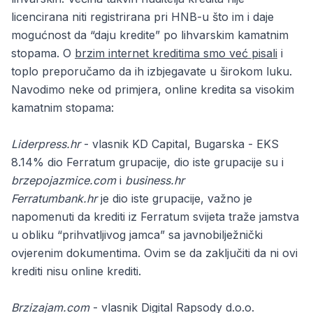
licencirana niti registrirana pri HNB-u što im i daje
mogućnost da “daju kredite” po lihvarskim kamatnim
stopama. O
brzim internet kreditima smo već pisali
i
toplo preporučamo da ih izbjegavate u širokom luku.
Navodimo neke od primjera, online kredita sa visokim
kamatnim stopama:
Liderpress.hr
- vlasnik KD Capital, Bugarska - EKS
8.14% dio Ferratum grupacije, dio iste grupacije su i
brzepojazmice.com
i
business.hr
Ferratumbank.hr
je dio iste grupacije, važno je
napomenuti da krediti iz Ferratum svijeta traže jamstva
u obliku “prihvatljivog jamca” sa javnobilježnički
ovjerenim dokumentima. Ovim se da zaključiti da ni ovi
krediti nisu online krediti.
Brzizajam.com
- vlasnik Digital Rapsody d.o.o.