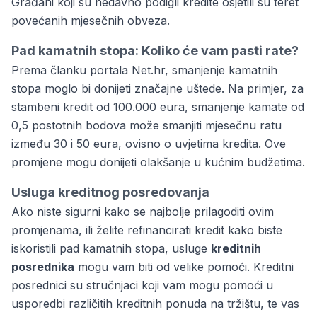
Građani koji su nedavno podigli kredite osjetili su teret
povećanih mjesečnih obveza.
Pad kamatnih stopa: Koliko će vam pasti rate?
Prema članku portala
Net.hr
, smanjenje kamatnih
stopa moglo bi donijeti značajne uštede. Na primjer, za
stambeni kredit od 100.000 eura, smanjenje kamate od
0,5 postotnih bodova može smanjiti mjesečnu ratu
između 30 i 50 eura, ovisno o uvjetima kredita. Ove
promjene mogu donijeti olakšanje u kućnim budžetima.
Usluga kreditnog posredovanja
Ako niste sigurni kako se najbolje prilagoditi ovim
promjenama, ili želite refinancirati kredit kako biste
iskoristili pad kamatnih stopa, usluge
kreditnih
posrednika
mogu vam biti od velike pomoći. Kreditni
posrednici su stručnjaci koji vam mogu pomoći u
usporedbi različitih kreditnih ponuda na tržištu, te vas