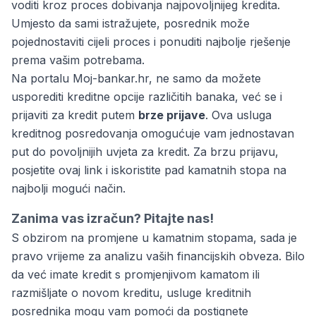
voditi kroz proces dobivanja najpovoljnijeg kredita.
Umjesto da sami istražujete, posrednik može
pojednostaviti cijeli proces i ponuditi najbolje rješenje
prema vašim potrebama.
Na portalu
Moj-bankar.hr
, ne samo da možete
usporediti kreditne opcije različitih banaka, već se i
prijaviti za kredit putem
brze prijave
. Ova usluga
kreditnog posredovanja omogućuje vam jednostavan
put do povoljnijih uvjeta za kredit. Za brzu prijavu,
posjetite
ovaj link
i iskoristite pad kamatnih stopa na
najbolji mogući način.
Zanima vas izračun?
Pitajte nas!
S obzirom na promjene u kamatnim stopama, sada je
pravo vrijeme za analizu vaših financijskih obveza. Bilo
da već imate kredit s promjenjivom kamatom ili
razmišljate o novom kreditu, usluge kreditnih
posrednika mogu vam pomoći da postignete