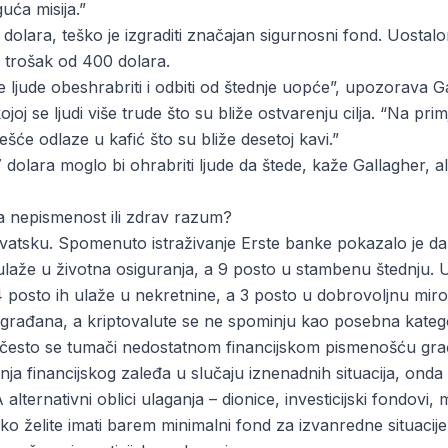
uća misija.”
 dolara, teško je izgraditi značajan sigurnosni fond. Uosta
 trošak od 400 dolara.
e ljude obeshrabriti i odbiti od štednje uopće”, upozorava 
oj se ljudi više trude što su bliže ostvarenju cilja. “Na pri
ešće odlaze u kafić što su bliže desetoj kavi.”
 dolara moglo bi ohrabriti ljude da štede, kaže Gallagher, al
ska nepismenost ili zdrav razum?
vatsku. Spomenuto istraživanje Erste banke pokazalo je da
 ulaže u životna osiguranja, a 9 posto u stambenu štednju. U 
posto ih ulaže u nekretnine, a 3 posto u dobrovoljnu mirov
 građana, a kriptovalute se ne spominju kao posebna katego
e često se tumači nedostatnom financijskom pismenošću gra
ja financijskog zaleđa u slučaju iznenadnih situacija, onda
 alternativni oblici ulaganja – dionice, investicijski fondovi,
ako želite imati barem minimalni fond za izvanredne situacij