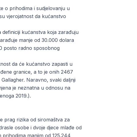
te o prihodima i sudjelovanju u
 su vjerojatnost da kućanstvo
 definiciji kućanstva koja zarađuju
arađuje manje od 30.000 dolara
 30 posto radno sposobnog
tnost da će kućanstvo zapasti u
ređene granice, a to je onih 2467
 Gallagher. Naravno, svaki daljnji
romjena je neznatna u odnosu na
enoga 2019.).
je prag rizika od siromaštva za
drasle osobe i dvoje djece mlađe od
im prihodima manjim od 125.244