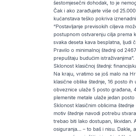
šestomjesečni dohodak, to je nemog
Čak i ako zarađujete više od 25.000
kućanstava teško pokriva iznenadni
“Postavljanje previsokih ciljeva mož
postupnom ostvarenju cilja prema koj
svaka deseta kava besplatna, ljudi č
Pravilo o minimalnoj štednji od 2467
prepuštaju budućim istraživanjima”.
Sklonost klasičnoj štednji: financij
Na kraju, vratimo se još malo na Hr
klasične oblike štednje, 16 posto ih
obveznice ulaže 5 posto građana, 4 
plemenite metale ulaže jedan posto
Sklonost klasičnim oblicima štednj
motiv štednje navodi potrebu stvaran
trebao biti lako dostupan, likvidan. A
osiguranja… – to baš i nisu. Dakle, 