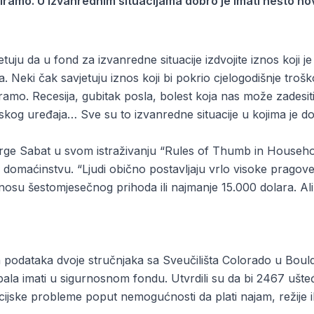
niramo. U izvanrednim situacijama dobro je imati nešto n
tuju da u fond za izvanredne situacije izdvojite iznos koji j
a. Neki čak savjetuju iznos koji bi pokrio cjelogodišnje trošk
amo. Recesija, gubitak posla, bolest koja nas može zadesiti 
nskog uređaja… Sve su to izvanredne situacije u kojima je 
orge Sabat u svom istraživanju “Rules of Thumb in Househ
 u domaćinstvu. “Ljudi obično postavljaju vrlo visoke pragov
znosu šestomjesečnog prihoda ili najmanje 15.000 dolara. Ali 
ih podataka dvoje stručnjaka sa Sveučilišta Colorado u Boulde
ala imati u sigurnosnom fondu. Utvrdili su da bi 2467 ušteđ
cijske probleme poput nemogućnosti da plati najam, režije il