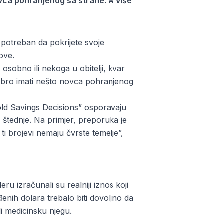
ovca pohranjenog sa strane. A više
e potreban da pokrijete svoje
ove.
osobno ili nekoga u obitelji, kvar
dobro imati nešto novca pohranjenog
old Savings Decisions” osporavaju
e štednje. Na primjer, preporuka je
ti brojevi nemaju čvrste temelje”,
ru izračunali su realniji iznos koji
enih dolara trebalo biti dovoljno da
i medicinsku njegu.