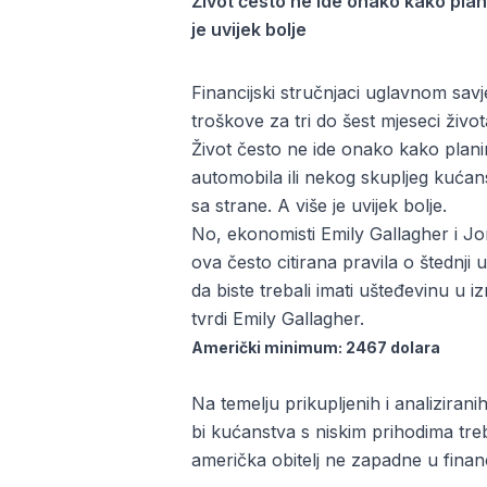
Život često ne ide onako kako pla
je uvijek bolje
Financijski stručnjaci uglavnom savje
troškove za tri do šest mjeseci život
Život često ne ide onako kako planir
automobila ili nekog skupljeg kuća
sa strane. A više je uvijek bolje.
No, ekonomisti Emily Gallagher i J
ova često citirana pravila o štednji
da biste trebali imati ušteđevinu u i
tvrdi Emily Gallagher.
Američki minimum: 2467 dolara
Na temelju prikupljenih i analiziran
bi kućanstva s niskim prihodima treb
američka obitelj ne zapadne u finan