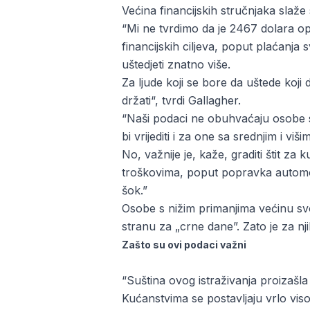
Većina financijskih stručnjaka slaže s
“Mi ne tvrdimo da je 2467 dolara op
financijskih ciljeva, poput plaćanja
uštedjeti znatno više.
Za ljude koji se bore da uštede koji
držati“, tvrdi Gallagher.
“Naši podaci ne obuhvaćaju osobe sa 
bi vrijediti i za one sa srednjim i v
No, važnije je, kaže, graditi štit z
troškovima, poput popravka automobi
šok.”
Osobe s nižim primanjima većinu svo
stranu za „crne dane”. Zato je za nj
Zašto su ovi podaci važni
“Suština ovog istraživanja proizašla j
Kućanstvima se postavljaju vrlo vis