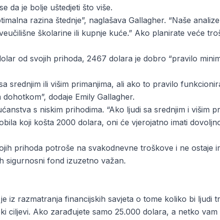
e da je bolje uštedjeti što više.
timalna razina štednje”, naglašava Gallagher. “Naše anali
 sveučilišne školarine ili kupnje kuće.” Ako planirate veće t
 dolar od svojih prihoda, 2467 dolara je dobro “pravilo minim
srednjim ili višim primanjima, ali ako to pravilo funkcioni
išim dohotkom”, dodaje Emily Gallagher.
a kućanstva s niskim prihodima. “Ako ljudi sa srednjim i viš
la koji košta 2000 dolara, oni će vjerojatno imati dovolj
jih prihoda potroše na svakodnevne troškove i ne ostaje im
ih sigurnosni fond izuzetno važan.
e iz razmatranja financijskih savjeta o tome koliko bi ljudi t
oki ciljevi. Ako zarađujete samo 25.000 dolara, a netko vam