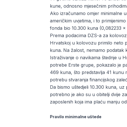
kune, odnosno mjesečnim prihodim
Ako izračunamo omjer minimalne uš
američkim uvjetima, i to primijenim
fonda bio 10.300 kuna (0,082233 x 
Prema podacima DZS-a za kolovoz, m
Hrvatskoj u kolovozu primilo neto p
kuna. Na žalost, nemamo podatak k
Istraživanje o navikama štednje u H
potrebe Erste grupe, pokazalo je pa
469 kuna, što predstavlja 41 kunu m
potrebu stvaranja financijskog zaleđ
Da bismo uštedjeli 10.300 kuna, u
potrebno je ako su u obitelji dvije
zaposlenih koja ima plaću manju od
Pravilo minimalne uštede