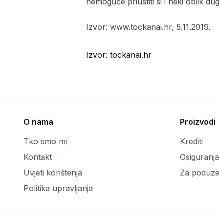
nemoguće priuštiti si i neki oblik du
Izvor: www.tockanai.hr, 5.11.2019.
Izvor:
tockanai.hr
O nama
Proizvodi
Tko smo mi
Krediti
Kontakt
Osiguranja
Uvjeti korištenja
Za poduze
Politika upravljanja