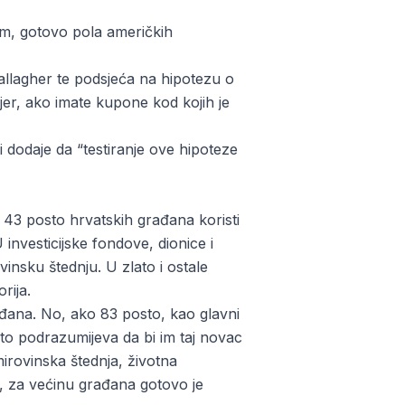
lom, gotovo pola američkih
Gallagher te podsjeća na hipotezu o
mjer, ako imate kupone kod kojih je
i dodaje da “testiranje ove hipoteze
 43 posto hrvatskih građana koristi
investicijske fondove, dionice i
insku štednju. U zlato i ostale
rija.
đana. No, ako 83 posto, kao glavni
 to podrazumijeva da bi im taj novac
 mirovinska štednja, životna
e, za većinu građana gotovo je