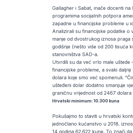
Gallagher i Sabat, inače docenti na 
programima socijalnih potpora ameri
zapadne u financijske probleme u id
Analizirali su financijske podatke o
manje od dvostrukog iznosa praga 
godišnje (nešto više od 200 tisuća
stanovništva SAD-a.
Utvrdili su da već vrlo male uštede
financijske probleme, a svaki daljnj
dolara koje smo već spomenuli. “Čini
ušteđeni dolar dodatno smanjuje vje
graničnu vrijednost od 2467 dolara
Hrvatski minimum: 10.300 kuna
Pokušajmo to staviti u hrvatski kont
jednočlano kućanstvo u 2018. iznosi
14 godina 62.622 kune. To znači da 