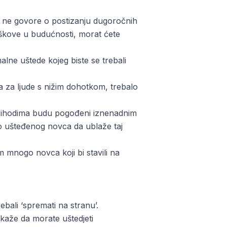
ze ne govore o postizanju dugoročnih
roškove u budućnosti, morat ćete
alne uštede kojeg biste se trebali
ra za ljude s nižim dohotkom, trebalo
im prihodima budu pogođeni iznenadnim
no ušteđenog novca da ublaže taj
 mnogo novca koji bi stavili na
rebali ‘spremati na stranu’.
 kaže da morate uštedjeti