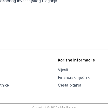
goročnog investicijskog ulaganja.
Korisne informacije
Vijesti
Financijski rječnik
tnike
Česta pitanja
Copyright © 2025 - Moj Bankar