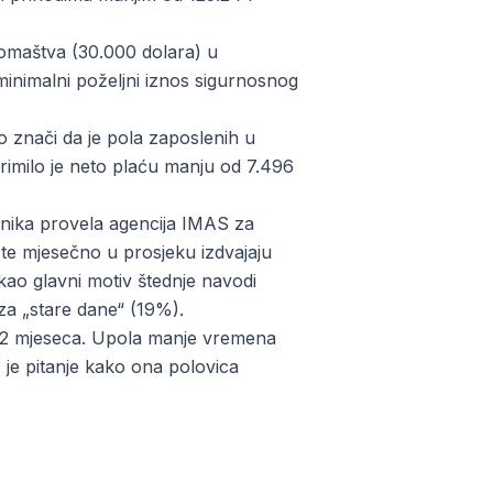
omaštva (30.000 dolara) u
minimalni poželjni iznos sigurnosnog
 znači da je pola zaposlenih u
rimilo je neto plaću manju od 7.496
tanika provela agencija IMAS za
 te mjesečno u prosjeku izdvajaju
kao glavni motiv štednje navodi
 za „stare dane“ (19%).
 22 mjeseca. Upola manje vremena
 je pitanje kako ona polovica