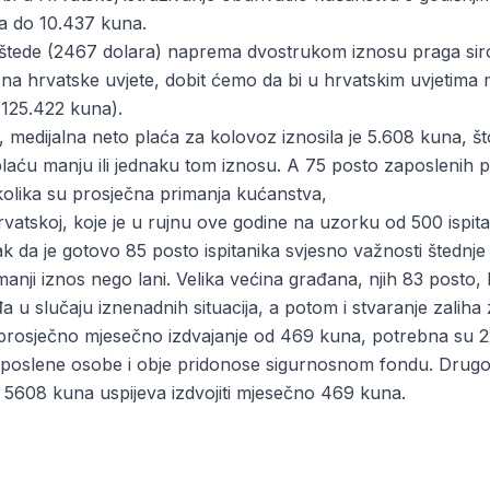
a do 10.437 kuna.
tede (2467 dolara) naprema dvostrukom iznosu praga sir
o na hrvatske uvjete, dobit ćemo da bi u hrvatskim uvjetima 
125.422 kuna).
edijalna neto plaća za kolovoz iznosila je 5.608 kuna, što
laću manju ili jednaku tom iznosu. A 75 posto zaposlenih p
olika su prosječna primanja kućanstva,
rvatskoj, koje je u rujnu ove godine na uzorku od 500 ispi
k da je gotovo 85 posto ispitanika svjesno važnosti štednje
anji iznos nego lani. Velika većina građana, njih 83 posto, 
a u slučaju iznenadnih situacija, a potom i stvaranje zaliha
z prosječno mjesečno izdvajanje od 469 kuna, potrebna su
 zaposlene osobe i obje pridonose sigurnosnom fondu. Drugo
 5608 kuna uspijeva izdvojiti mjesečno 469 kuna.