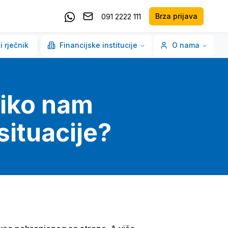
Brza prijava
091 2222 111
Pošaljite email
Kontaktirajte nas putem Whatsappa
i rječnik
Financijske institucije
O nama
liko nam
situacije?