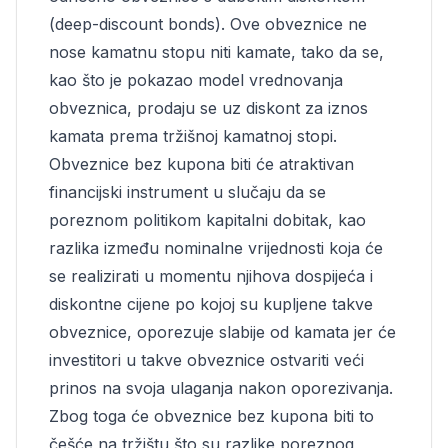
(deep-discount bonds). Ove obveznice ne
nose kamatnu stopu niti kamate, tako da se,
kao što je pokazao model vrednovanja
obveznica, prodaju se uz diskont za iznos
kamata prema tržišnoj kamatnoj stopi.
Obveznice bez kupona biti će atraktivan
financijski instrument u slučaju da se
poreznom politikom kapitalni dobitak, kao
razlika između nominalne vrijednosti koja će
se realizirati u momentu njihova dospijeća i
diskontne cijene po kojoj su kupljene takve
obveznice, oporezuje slabije od kamata jer će
investitori u takve obveznice ostvariti veći
prinos na svoja ulaganja nakon oporezivanja.
Zbog toga će obveznice bez kupona biti to
češće na tržištu što su razlike poreznog