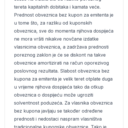
tereta kapitalnih dobitaka i kamata veće.
Prednost obveznica bez kupon za emitenta je
u tome što, za razliku od kuponskih
obveznica, sve do momenta njihova dospijeća
ne mora vršiti nikakve novčane izdatke
vlasnicima obveznica, a zadržava prednosti
poreznog zaklon je će se diskont na takve
obveznice amortizirati na račun oporezivog
poslovnog rezultata. Slabost obveznica bez
kupona za emitenta je velik teret otplate duga
u vrijeme njihova dospijeća tako da otkup
obveznica o dospijeću može ugroziti
solventnost poduzeća. Za vlasnika obveznica
bez kupona javljaju se također određene
prednosti i nedostaci naspram vlasništva
tradicionalne kuponske obveznice. Tako je