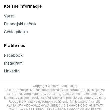
Korisne informacije
Vijesti
Financijski rječnik
Česta pitanja
Pratite nas
Facebook
Instagram
LinkedIn
Copyright © 2025 - Moj Bankar
Sve informacije i izračuni dostupni na ovom internet portalu isključivo
su informativnog karaktera, portal moj-bankar.hr ne može jamčiti za
istinost objavljenih podatka. Moj-bankar.hr posluje sukladno propisima
Republike Hrvatske na temelju ovlaštenja: Ministarstvo financija,
KLASA: UP/I-450-06/25-01/21 URBROJ: 513-06-03-25-2, HNB TATA
Zastupanje HPB URBROJ: EZKP - 29/12-8-091/25-SL-BV, ERSTE