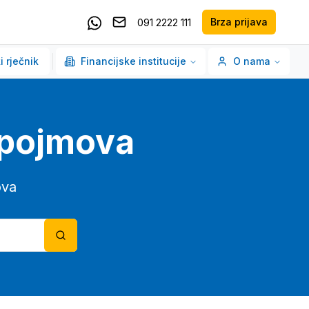
Brza prijava
091 2222 111
Pošaljite email
Kontaktirajte nas putem Whatsappa
i rječnik
Financijske institucije
O nama
o pojmova
ova