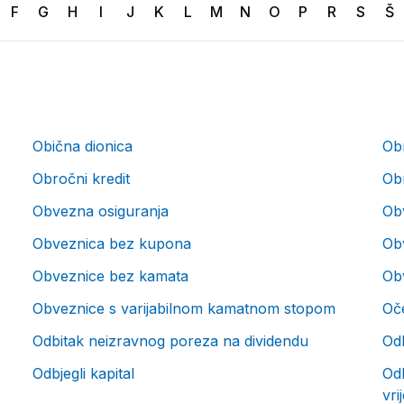
F
G
H
I
J
K
L
M
N
O
P
R
S
Š
Obična dionica
Obr
Obročni kredit
Obr
Obvezna osiguranja
Ob
Obveznica bez kupona
Obv
Obveznice bez kamata
Ob
Obveznice s varijabilnom kamatnom stopom
Oče
Odbitak neizravnog poreza na dividendu
Od
Odbjegli kapital
Odb
vri