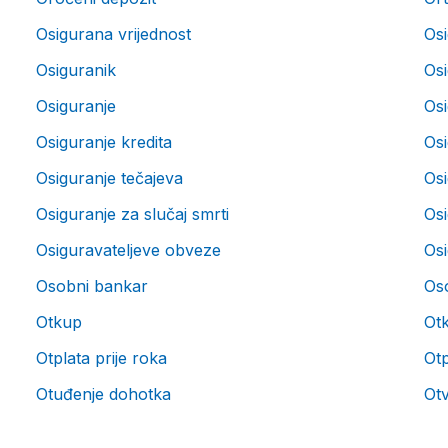
Osigurana vrijednost
Osi
Osiguranik
Osi
Osiguranje
Os
Osiguranje kredita
Osi
Osiguranje tečajeva
Osi
Osiguranje za slučaj smrti
Osi
Osiguravateljeve obveze
Os
Osobni bankar
Oso
Otkup
Ot
Otplata prije roka
Otp
Otuđenje dohotka
Otv