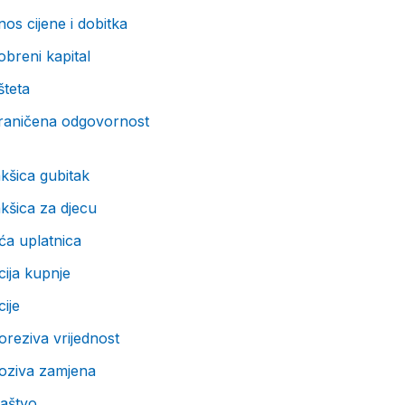
os cijene i dobitka
breni kapital
šteta
raničena odgovornost
kšica gubitak
kšica za djecu
ća uplatnica
ija kupnje
ije
reziva vrijednost
oziva zamjena
taštvo