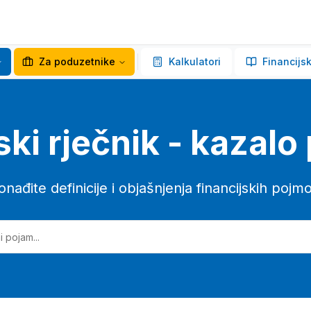
Za poduzetnike
Kalkulatori
Financijsk
ski rječnik - kazal
onađite definicije i objašnjenja financijskih pojm