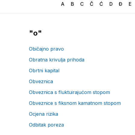
A
B
C
Č
Ć
D
Đ
E
"
o
"
Običajno pravo
Obratna krivulja prihoda
Obrtni kapital
Obveznica
Obveznica s fluktuirajućom stopom
Obveznice s fiksnom kamatnom stopom
Ocjena rizika
Odbitak poreza