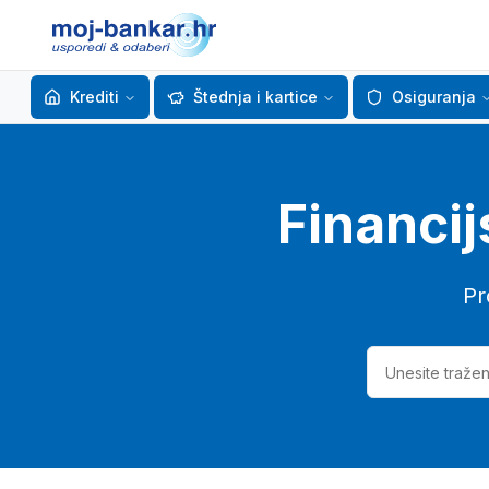
Krediti
Štednja i kartice
Osiguranja
Financij
Pr