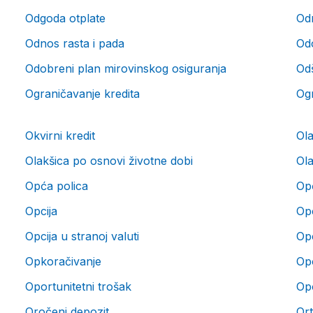
Odgoda otplate
Odn
Odnos rasta i pada
Odo
Odobreni plan mirovinskog osiguranja
Od
Ograničavanje kredita
Og
Okvirni kredit
Ola
Olakšica po osnovi životne dobi
Ola
Opća polica
Op
Opcija
Opc
Opcija u stranoj valuti
Opc
Opkoračivanje
Opo
Oportunitetni trošak
Op
Oročeni depozit
Or