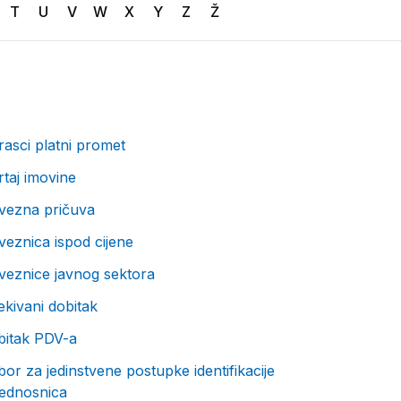
T
U
V
W
X
Y
Z
Ž
asci platni promet
taj imovine
vezna pričuva
eznica ispod cijene
veznice javnog sektora
kivani dobitak
bitak PDV-a
or za jedinstvene postupke identifikacije
jednosnica