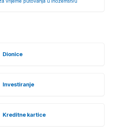
za vrijeme putovanja u inozemstvu
Dionice
Investiranje
Kreditne kartice