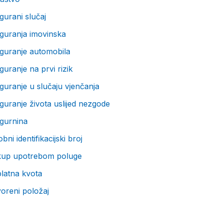
gurani slučaj
guranja imovinska
iguranje automobila
guranje na prvi rizik
guranje u slučaju vjenčanja
guranje života uslijed nezgode
igurnina
bni identifikacijski broj
kup upotrebom poluge
latna kvota
oreni položaj