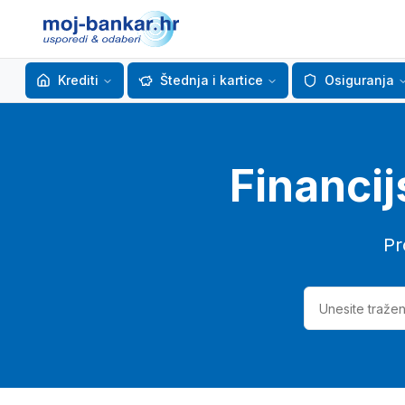
Krediti
Štednja i kartice
Osiguranja
Financij
Pr