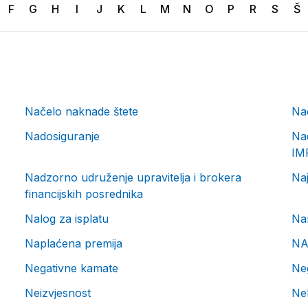
F
G
H
I
J
K
L
M
N
O
P
R
S
Š
Načelo naknade štete
Nac
Nadosiguranje
Nad
IM
Nadzorno udruženje upravitelja i brokera
Naj
financijskih posrednika
Nalog za isplatu
Na
Naplaćena premija
NA
Negativne kamate
Neg
Neizvjesnost
Ne