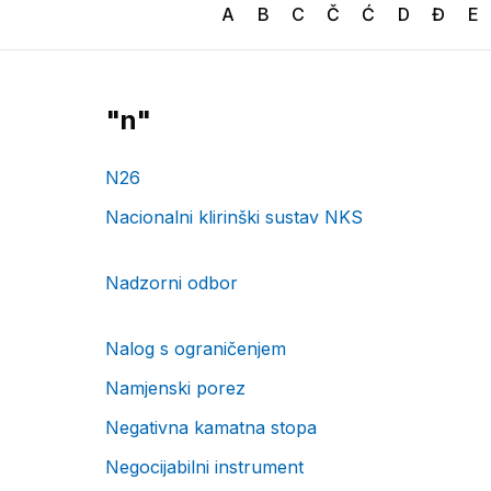
A
B
C
Č
Ć
D
Đ
E
"
n
"
N26
Nacionalni klirinški sustav NKS
Nadzorni odbor
Nalog s ograničenjem
Namjenski porez
Negativna kamatna stopa
Negocijabilni instrument