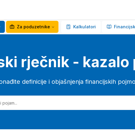
Za poduzetnike
Kalkulatori
Financijsk
ski rječnik - kazal
onađite definicije i objašnjenja financijskih pojm