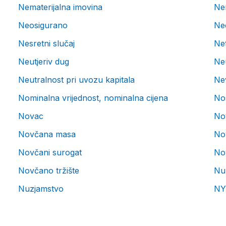
Nematerijalna imovina
Nen
Neosigurano
Neo
Nesretni slučaj
Ne
Neutjeriv dug
Neu
Neutralnost pri uvozu kapitala
Nev
Nominalna vrijednost, nominalna cijena
Nos
Novac
No
Novčana masa
No
Novčani surogat
No
Novčano tržište
Nul
Nuzjamstvo
NY