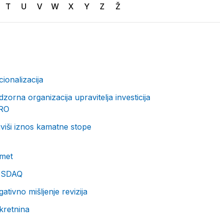
T
U
V
W
X
Y
Z
Ž
ionalizacija
zorna organizacija upravitelja investicija
RO
viši iznos kamatne stope
met
SDAQ
ativno mišljenje revizija
kretnina