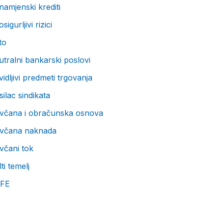
amjenski krediti
sigurljivi rizici
to
tralni bankarski poslovi
idljivi predmeti trgovanja
ilac sindikata
včana i obračunska osnova
včana naknada
včani tok
ti temelj
FE