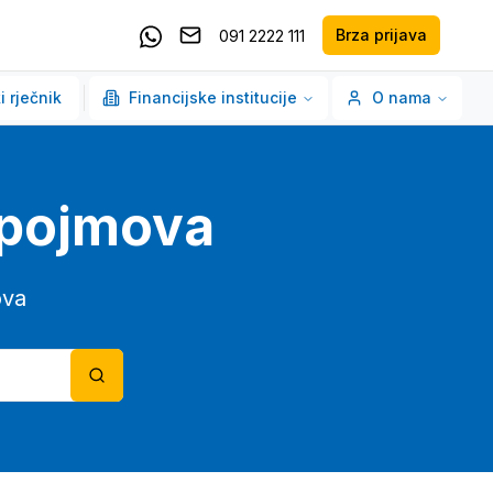
Brza prijava
091 2222 111
Pošaljite email
Kontaktirajte nas putem Whatsappa
i rječnik
Financijske institucije
O nama
o pojmova
ova