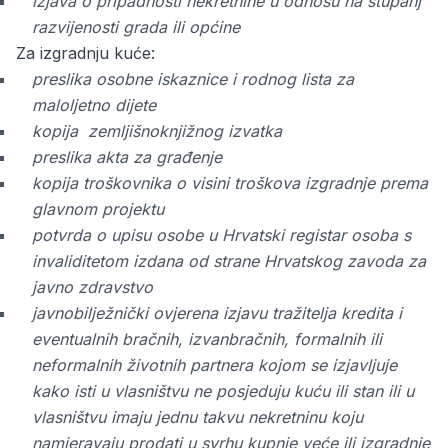
izjava o pripadnosti nekretnine u odnosu na stupanj
razvijenosti grada ili općine
Za izgradnju kuće:
preslika osobne iskaznice i rodnog lista za
maloljetno dijete
kopija zemljišnoknjižnog izvatka
preslika akta za građenje
kopija troškovnika o visini troškova izgradnje prema
glavnom projektu
potvrda o upisu osobe u Hrvatski registar osoba s
invaliditetom izdana od strane Hrvatskog zavoda za
javno zdravstvo
javnobilježnički ovjerena izjavu tražitelja kredita i
eventualnih bračnih, izvanbračnih, formalnih ili
neformalnih životnih partnera kojom se izjavljuje
kako isti u vlasništvu ne posjeduju kuću ili stan ili u
vlasništvu imaju jednu takvu nekretninu koju
namjeravaju prodati u svrhu kupnje veće ili izgradnje