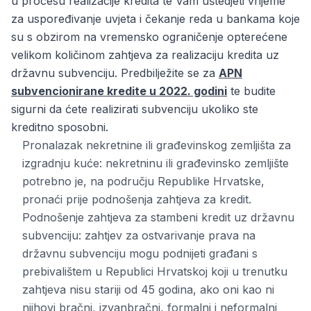
u procesu realizacije kredita te Vam uštedjeti vrijeme
za uspoređivanje uvjeta i čekanje reda u bankama koje
su s obzirom na vremensko ograničenje opterećene
velikom količinom zahtjeva za realizaciju kredita uz
državnu subvenciju. Predbilježite se za
APN
subvencionirane kredite u 2022. godini
te budite
sigurni da ćete realizirati subvenciju ukoliko ste
kreditno sposobni.
Pronalazak nekretnine ili građevinskog zemljišta za
izgradnju kuće: nekretninu ili građevinsko zemljište
potrebno je, na području Republike Hrvatske,
pronaći prije podnošenja zahtjeva za kredit.
Podnošenje zahtjeva za stambeni kredit uz državnu
subvenciju: zahtjev za ostvarivanje prava na
državnu subvenciju mogu podnijeti građani s
prebivalištem u Republici Hrvatskoj koji u trenutku
zahtjeva nisu stariji od 45 godina, ako oni kao ni
njihovi bračni, izvanbračni, formalni i neformalni