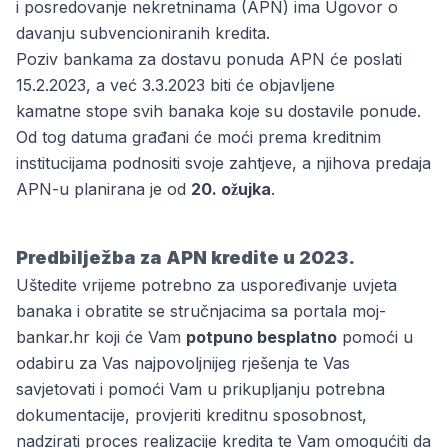
i posredovanje nekretninama (APN) ima Ugovor o
davanju subvencioniranih kredita.
Poziv bankama za dostavu ponuda APN će poslati
15.2.2023, a već 3.3.2023 biti će objavljene
kamatne stope svih banaka koje su dostavile ponude.
Od tog datuma građani će moći prema kreditnim
institucijama podnositi svoje zahtjeve, a njihova predaja
APN-u planirana je od
20. ožujka
.
Predbilježba za APN kredite u 2023.
Uštedite vrijeme potrebno za uspoređivanje uvjeta
banaka i obratite se stručnjacima sa portala moj-
bankar.hr koji će Vam
potpuno besplatno
pomoći u
odabiru za Vas najpovoljnijeg rješenja te Vas
savjetovati i pomoći Vam u prikupljanju potrebna
dokumentacije, provjeriti kreditnu sposobnost,
nadzirati proces realizacije kredita te Vam omogućiti da