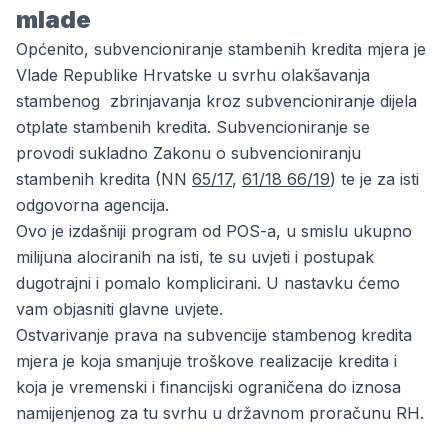
mlade
Općenito, subvencioniranje stambenih kredita mjera je
Vlade Republike Hrvatske u svrhu olakšavanja
stambenog zbrinjavanja kroz subvencioniranje dijela
otplate stambenih kredita. Subvencioniranje se
provodi sukladno
Zakonu o subvencioniranju
stambenih kredita (NN
65/17
,
61/18 66/19
)
te je za isti
odgovorna agencija.
Ovo je izdašniji program od POS-a, u smislu ukupno
milijuna alociranih na isti, te su uvjeti i postupak
dugotrajni i pomalo komplicirani. U nastavku ćemo
vam objasniti glavne uvjete.
Ostvarivanje prava na subvencije stambenog kredita
mjera je koja smanjuje troškove realizacije kredita i
koja je vremenski i financijski ograničena do iznosa
namijenjenog za tu svrhu u državnom proračunu RH.