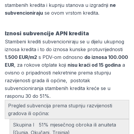
stambenih kredita
i kupnju stanova u izgradnji
ne
subvencioniraju
se ovom vrstom kredita.
Iznosi subvencije APN kredita
Stambeni krediti subvencioniraju se u dijelu ukupnog
iznosa kredita i to do iznosa kunske protuvrijednosti
1.500 EUR/m2
s PDV-om odnosno
do iznosa 100.000
EUR
, za rokove otplate koji
nisu kraći od 15 godina
a
ovisno o pripadnosti nekretnine prema stupnju
razvijenosti grada ili općine, postotak
subvencioniranja stambenih kredita kreće se u
rasponu 30 do 51%.
Pregled subvencija prema stupnju razvijenosti
gradova ili općina:
Skupina I 51% mjesečnog obroka ili anuiteta
(Gunja, Okučani, Trpinja)