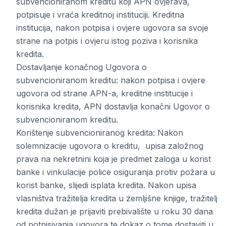
subvencioniranom kreditu koji APN ovjerava,
potpisuje i vraća kreditnoj instituciji. Kreditna
institucija, nakon potpisa i ovjere ugovora sa svoje
strane na potpis i ovjeru istog poziva i korisnika
kredita.
Dostavljanje konačnog Ugovora o
subvencioniranom kreditu: nakon potpisa i ovjere
ugovora od strane APN-a, kreditne institucije i
korisnika kredita, APN dostavlja konačni Ugovor o
subvencioniranom kreditu.
Korištenje subvencioniranog kredita: Nakon
solemnizacije ugovora o kreditu, upisa založnog
prava na nekretnini koja je predmet zaloga u korist
banke i vinkulacije police osiguranja protiv požara u
korist banke, slijedi isplata kredita. Nakon upisa
vlasništva tražitelja kredita u zemljišne knjige, tražitelj
kredita dužan je prijaviti prebivalište u roku 30 dana
od potpisivanja ugovora te dokaz o tome dostaviti u