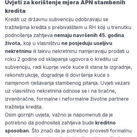
Uvjeti za korištenje mjera APN stambenih
kredita
Krediti uz državnu subvenciju odobravaju se
tražiteljima kredita s prebivalištem u RH koji u trenutku
podnošenja zahtjeva
nemaju navršenih 45. godina
života
, koji u vlasništvu
ne posjeduju useljivu
nekretninu
ili takvu nekretninu namjeravaju prodati u
roku 2 godine od sklapanja ugovora o kreditu uz
subvenciju, radi kupnje veće kuće ili stana te izgradnje,
rekonstrukcije, dogradnje ili dovršenja kuće s
namjenom rješavanja stambenog pitanja. Uvjeti vezani
uz vlasništvo nekretnina odnose se i na bračne,
izvanbračne, formalne i neformalne životne partnere
tražitelja kredita.
Osim gornjih uvjeta, važno je napomenuti da je
potrebno da podnositelj zahtjeva bude
kreditno
sposoban
. Što znači da je potrebno provesti formalnu