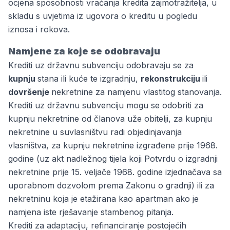
ocjena sposobnosti vraćanja kredita zajmotražitelja, u
skladu s uvjetima iz ugovora o kreditu u pogledu
iznosa i rokova.
Namjene za koje se odobravaju
Krediti uz državnu subvenciju odobravaju se za
kupnju
stana ili kuće te izgradnju,
rekonstrukciju
ili
dovršenje
nekretnine za namjenu vlastitog stanovanja.
Krediti uz državnu subvenciju mogu se odobriti za
kupnju nekretnine od članova uže obitelji, za kupnju
nekretnine u suvlasništvu radi objedinjavanja
vlasništva, za kupnju nekretnine izgrađene prije 1968.
godine (uz akt nadležnog tijela koji Potvrdu o izgradnji
nekretnine prije 15. veljače 1968. godine izjednačava sa
uporabnom dozvolom prema Zakonu o gradnji) ili za
nekretninu koja je etažirana kao apartman ako je
namjena iste rješavanje stambenog pitanja.
Krediti za adaptaciju, refinanciranje postojećih