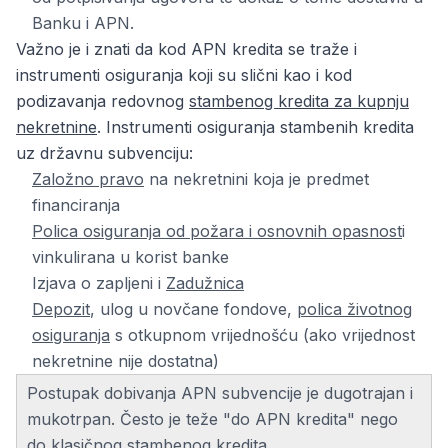
Banku i APN.
Važno je i znati da kod APN kredita se traže i
instrumenti osiguranja koji su slični kao i kod
podizavanja redovnog
stambenog kredita za kupnju
nekretnine
. Instrumenti osiguranja stambenih kredita
uz državnu subvenciju:
Založno pravo
na nekretnini koja je predmet
financiranja
Polica osiguranja od požara i osnovnih opasnost
i
vinkulirana u korist banke
Izjava o zapljeni i
Zadužnica
Depozit
, ulog u novčane fondove,
polica životnog
osiguranja
s otkupnom vrijednošću (ako vrijednost
nekretnine nije dostatna)
Postupak dobivanja APN subvencije je dugotrajan i
mukotrpan. Često je teže "do APN kredita" nego
do klasičnog stambenog kredita.