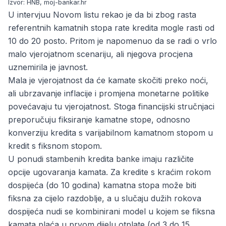
Izvor: HNB, moj-bankar.hr
U intervjuu Novom listu rekao je da bi zbog rasta
referentnih kamatnih stopa rate kredita mogle rasti od
10 do 20 posto. Pritom je napomenuo da se radi o vrlo
malo vjerojatnom scenariju, ali njegova procjena
uznemirila je javnost.
Mala je vjerojatnost da će kamate skočiti preko noći,
ali ubrzavanje inflacije i promjena monetarne politike
povećavaju tu vjerojatnost. Stoga financijski stručnjaci
preporučuju fiksiranje kamatne stope, odnosno
konverziju kredita s varijabilnom kamatnom stopom u
kredit s fiksnom stopom.
U ponudi stambenih kredita banke
imaju različite
opcije ugovaranja kamata. Za kredite s kraćim rokom
dospijeća (do 10 godina) kamatna stopa može biti
fiksna za cijelo razdoblje, a u slučaju dužih rokova
dospijeća nudi se kombinirani model u kojem se fiksna
kamata plaća u prvom dijelu otplate (od 3 do 15