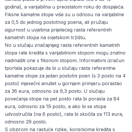
godina), a varijabilna u preostalom roku do dospijeća.
Fiksne kamatne stope više su u odnosu na varijabilne
za 0,5 do jednog postotnog poena, ali pružaju
sigurnost u uvjetima prijetećeg rasta referentnih
kamatnih stopa na svjetskom tržištu.
No u slučaju značajnijeg rasta referentnih kamatnih
stopa rate kredita s varijabilnom stopom mogu znatno
nadmašiti one s fiksnom stopom. Informativni izračun
tportala
pokazuje da bi u slučaju rasta referentne
kamatne stope za jedan postotni poen (s 3 posto na 4
posto) mjesečni anuitet u gornjem primjeru porastao
za 36 eura, odnosno za 9,3 posto. U slučaju
povećanja stope na pet posto rata bi porasla za 84
eura, odnosno za 19 posto, a ako bi se stopa
udvostručila (na 6 posto), rata bi skočila za 113 eura,
odnosno 29 posto.
S obzirom na rastuće rizike, korisnicima kredita s