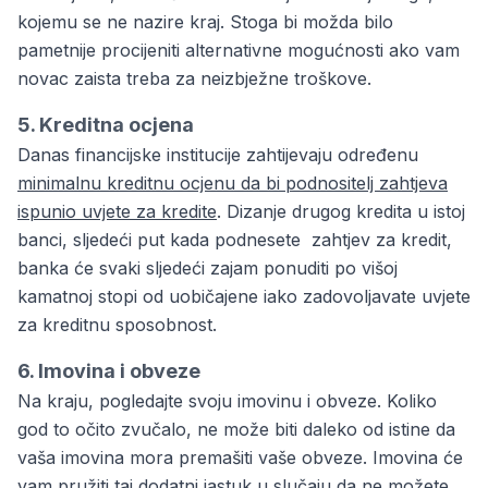
kojemu se ne nazire kraj. Stoga bi možda bilo
pametnije procijeniti alternativne mogućnosti ako vam
novac zaista treba za neizbježne troškove.
5. Kreditna ocjena
Danas financijske institucije zahtijevaju određenu
minimalnu kreditnu ocjenu da bi podnositelj zahtjeva
ispunio uvjete za kredite
. Dizanje drugog kredita u istoj
banci, sljedeći put kada podnesete zahtjev za kredit,
banka će svaki sljedeći zajam ponuditi po višoj
kamatnoj stopi od uobičajene iako zadovoljavate uvjete
za kreditnu sposobnost.
6. Imovina i obveze
Na kraju, pogledajte svoju imovinu i obveze. Koliko
god to očito zvučalo, ne može biti daleko od istine da
vaša imovina mora premašiti vaše obveze. Imovina će
vam pružiti taj dodatni jastuk u slučaju da ne možete