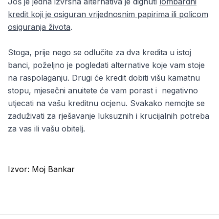
Još je jedna izvrsna alternativa je dignuti
lombardni
kredit koji je osiguran vrijednosnim papirima ili policom
osiguranja života
.
Stoga, prije nego se odlučite za dva kredita u istoj
banci, poželjno je pogledati alternative koje vam stoje
na raspolaganju. Drugi će kredit dobiti višu kamatnu
stopu, mjesečni anuitete će vam porast i negativno
utjecati na vašu kreditnu ocjenu. Svakako nemojte se
zaduživati za rješavanje luksuznih i krucijalnih potreba
za vas ili vašu obitelj.
Izvor:
Moj Bankar