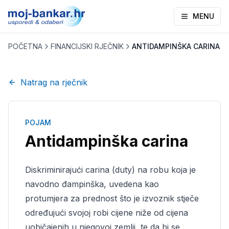
MENU
POČETNA
FINANCIJSKI RJEČNIK
ANTIDAMPINŠKA CARINA
Natrag na rječnik
POJAM
Antidampinška carina
Diskriminirajući carina (duty) na robu koja je
navodno đampinška, uvedena kao
protumjera za prednost što je izvoznik stječe
određujući svojoj robi cijene niže od cijena
uobičajenih u njegovoj zemlji, te da bi se