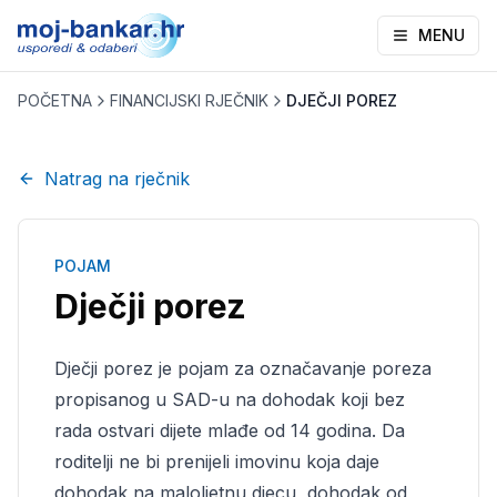
MENU
POČETNA
FINANCIJSKI RJEČNIK
DJEČJI POREZ
Natrag na rječnik
POJAM
Dječji porez
Dječji porez je pojam za označavanje poreza
propisanog u SAD-u na dohodak koji bez
rada ostvari dijete mlađe od 14 godina. Da
roditelji ne bi prenijeli imovinu koja daje
dohodak na maloljetnu djecu, dohodak od