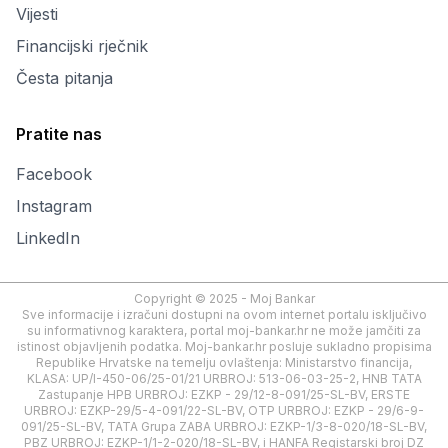
Vijesti
Financijski rječnik
Česta pitanja
Pratite nas
Facebook
Instagram
LinkedIn
Copyright © 2025 - Moj Bankar
Sve informacije i izračuni dostupni na ovom internet portalu isključivo
su informativnog karaktera, portal moj-bankar.hr ne može jamčiti za
istinost objavljenih podatka. Moj-bankar.hr posluje sukladno propisima
Republike Hrvatske na temelju ovlaštenja: Ministarstvo financija,
KLASA: UP/I-450-06/25-01/21 URBROJ: 513-06-03-25-2, HNB TATA
Zastupanje HPB URBROJ: EZKP - 29/12-8-091/25-SL-BV, ERSTE
URBROJ: EZKP-29/5-4-091/22-SL-BV, OTP URBROJ: EZKP - 29/6-9-
091/25-SL-BV, TATA Grupa ZABA URBROJ: EZKP-1/3-8-020/18-SL-BV,
PBZ URBROJ: EZKP-1/1-2-020/18-SL-BV, i HANFA Registarski broj DZ