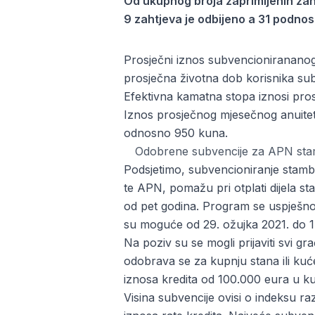
Od ukupnog broja zaprimljenih zaht
9 zahtjeva je odbijeno a 31 podnosi
Prosječni iznos subvencionirananog 
prosječna životna dob korisnika su
Efektivna kamatna stopa iznosi pro
Iznos prosječnog mjesečnog anuite
odnosno 950 kuna.
Odobrene subvencije za APN sta
Podsjetimo, subvencioniranje stamb
te APN, pomažu pri otplati dijela sta
od pet godina. Program se uspješno p
su moguće od 29. ožujka 2021. do 14
Na poziv su se mogli prijaviti svi g
odobrava se za kupnju stana ili ku
iznosa kredita od 100.000 eura u kun
Visina subvencije ovisi o indeksu r