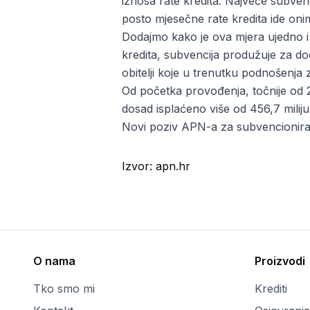
iznosa rate kredita. Najveće subvenc
posto mjesečne rate kredita ide onima
Dodajmo kako je ova mjera ujedno i
kredita, subvencija produžuje za d
obitelji koje u trenutku podnošenja z
Od početka provođenja, točnije od 
dosad isplaćeno više od 456,7 milij
Novi poziv APN-a za
subvencionira
Izvor:
apn.hr
O nama
Proizvodi
Tko smo mi
Krediti