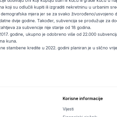
ije dobivaju oni koji kupuju stan ili kuću ili grade kuću u n
 koji su odlučili kupiti ili izgraditi nekretninu u urbanim s
 demografska mjera jer se za svako živorođeno/usvojeno di
odatne dvije godine. Također, subvencija se produžuje za d
ahtjeva za subvencije nije starije od 18 godina.
2017. godine, ukupno je odobreno više od 22.000 subvencij
una kuna.
ne stambene kredite u 2022.
godini planiran je u slično vrij
Korisne informacije
Vijesti