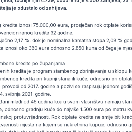
jeva, točnije njih 4.739, odobreno je 4.500 zahtjeva, za
telja je odustalo od zahtjeva.
kredita iznosi 75.000,00 eura, prosječan rok otplate korisn
bvencioniranog kredita 32 godine.
sječno 2,17 %, dok je nominalna kamatna stopa 2,08 % godi
ta iznosi oko 380 eura odnosno 2.850 kuna od čega je mje
mbene kredite po županijama
enih kredita je program stambenog zbrinjavanja u sklopu k
mbenog kredita pri kupnji stana ili kuće, odnosno pri otplat
rovodi od 2017. godine a pozivi se raspisuju jednom godišnj
. svibnja 2021. godine.
rađani mlađi od 45 godina koji u svom vlasništvu nemaju stan
će, odnosno gradnju kuće do najviše 1.500 eura po metru 
skoj protuvrijednosti. Rok otplate kredita ne smije biti krać
azvijenosti mjesta na kojem se nekretnina kupuje, odnosno g