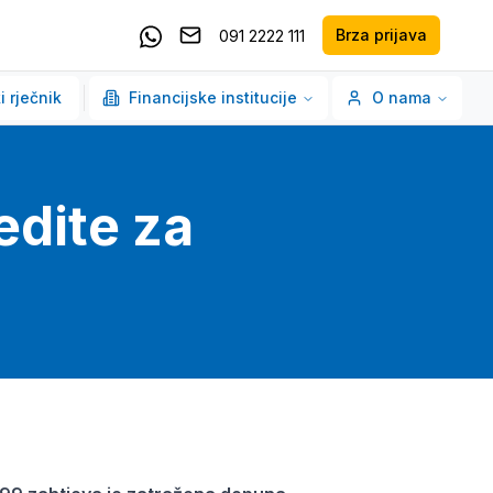
Brza prijava
091 2222 111
Pošaljite email
Kontaktirajte nas putem Whatsappa
i rječnik
Financijske institucije
O nama
edite za