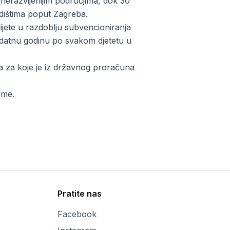
ajnerazvijenijim područjima, dok 30
redištima poput Zagreba.
jete u razdoblju subvencioniranja
odatnu godinu po svakom djetetu u
a za koje je iz državnog proračuna
eme.
Pratite nas
Facebook