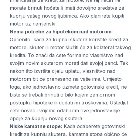
financiranja za kredit za motore. Na taj način ne
morate brinuti hoćete li imati dovoljno sredstva za
kupnju vašeg novog ljubimca. Ako planirate kupiti
motor uz namjenski
Nema potrebe za hipotekom nad motorom:
Općenito, kada za kupnju skutera koristite kredit za
motore, skuter ili motor služiti će za kolateral takvog
kredita. To znači da ćete formalno vlasništvo nad
svojim novim skuterom morati dati svojoj banci. Tek
nakon što izvršite cijelu uplatu, vlasništvo nad
motorom bit će preneseno na vaše ime. Umjesto
toga, ako jednostavno uzmete gotovinski kredit, ne
biste se trebali brinuti o bilo kojem zamornom
postupku hipoteke ili dodatnim troškovima. Uštedjet
ćete novac i vrijeme odabirom ove jednostavnije
opcije za kupnju novog skutera.
Niske kamatne stope:
Kada odaberete gotovinski
kredit za kupnju skutera, kamatna stopa obično će