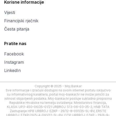
Korisne informacije
Vijesti
Financijski rječnik
Česta pitanja
Pratite nas
Facebook
Instagram
LinkedIn
Copyright © 2025 - Moj Bankar
Sve informacije i izračuni dostupni na ovom internet portalu isključivo
su informativnog karaktera, portal moj-bankar.hr ne može jamčiti za
istinost objavljenih podatka. Moj-bankar.hr posluje sukladno propisima
Republike Hrvatske na temelju ovlaštenja: Ministarstvo financija,
KLASA: UP/I-450-06/25-01/21 URBROJ: 513-06-03-25-2, HNB TATA
Zastupanje HPB URBROJ: EZKP - 29/12-8-091/25-SL-BV, ERSTE
URBROJ: EZKP-29/5-4-091/22-SL-BV, OTP URBROJ: EZKP - 29/6-9-