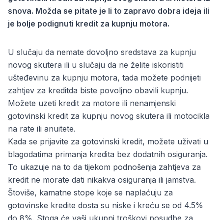
snova. Možda se pitate je li to zapravo dobra ideja ili
je bolje podignuti kredit za kupnju motora.
U slučaju da nemate dovoljno sredstava za kupnju
novog skutera ili u slučaju da ne želite iskoristiti
ušteđevinu za kupnju motora, tada možete podnijeti
zahtjev za kreditda biste povoljno obavili kupnju.
Možete uzeti kredit za motore ili nenamjenski
gotovinski kredit za kupnju novog skutera ili motocikla
na
rate ili anuitete
.
Kada se prijavite za gotovinski kredit, možete uživati ​​u
blagodatima primanja kredita bez dodatnih osiguranja.
To ukazuje na to da tijekom podnošenja zahtjeva za
kredit ne morate dati nikakva osiguranja ili jamstva.
Štoviše, kamatne stope koje se naplaćuju za
gotovinske kredite dosta su niske i kreću se od 4.5%
do 8%. Stoga će vaši ukupni troškovi posudbe za