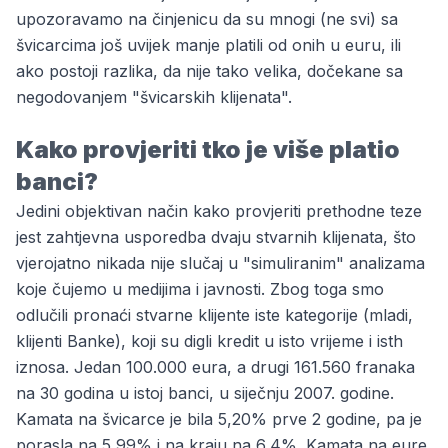
upozoravamo na činjenicu da su mnogi (ne svi) sa
švicarcima još uvijek manje platili od onih u euru, ili
ako postoji razlika, da nije tako velika, dočekane sa
negodovanjem "švicarskih klijenata".
Kako provjeriti tko je više platio
banci?
Jedini objektivan način kako provjeriti prethodne teze
jest zahtjevna usporedba dvaju stvarnih klijenata, što
vjerojatno nikada nije slučaj u "simuliranim" analizama
koje čujemo u medijima i javnosti. Zbog toga smo
odlučili pronaći stvarne klijente iste kategorije (mladi,
klijenti Banke), koji su digli kredit u isto vrijeme i isth
iznosa. Jedan 100.000 eura, a drugi 161.560 franaka
na 30 godina u istoj banci, u siječnju 2007. godine.
Kamata na švicarce je bila 5,20% prve 2 godine, pa je
porasla na 5,99% i na kraju na 6,4%. Kamata na eure