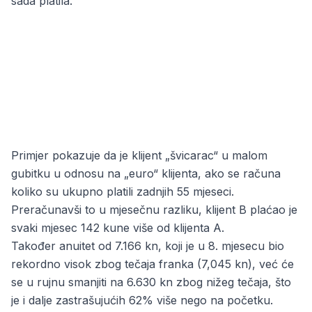
sada platila.
Primjer pokazuje da je klijent „švicarac“ u malom
gubitku u odnosu na „euro“ klijenta, ako se računa
koliko su ukupno platili zadnjih 55 mjeseci.
Preračunavši to u mjesečnu razliku, klijent B plaćao je
svaki mjesec 142 kune više od klijenta A.
Također anuitet od 7.166 kn, koji je u 8. mjesecu bio
rekordno visok zbog tečaja franka (7,045 kn), već će
se u rujnu smanjiti na 6.630 kn zbog nižeg tečaja, što
je i dalje zastrašujućih 62% više nego na početku.