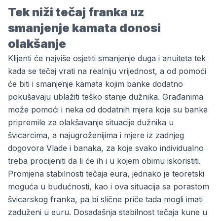
Tek niži
tečaj franka uz
smanjenje
kamata donosi
olakšanje
Klijenti će najviše osjetiti smanjenje duga i anuiteta tek
kada se tečaj vrati na realniju vrijednost, a od pomoći
će biti i smanjenje kamata kojim banke dodatno
pokušavaju ublažiti teško stanje dužnika. Građanima
može pomoći i neka od dodatnih mjera koje su banke
pripremile za olakšavanje situacije dužnika u
švicarcima, a najugroženijima i mjere iz zadnjeg
dogovora Vlade i banaka, za koje svako individualno
treba procijeniti da li će ih i u kojem obimu iskoristiti.
Promjena stabilnosti tečaja eura, jednako je teoretski
moguća u budućnosti, kao i ova situacija sa porastom
švicarskog franka, pa bi slične priče tada mogli imati
zaduženi u euru. Dosadašnja stabilnost tečaja kune u