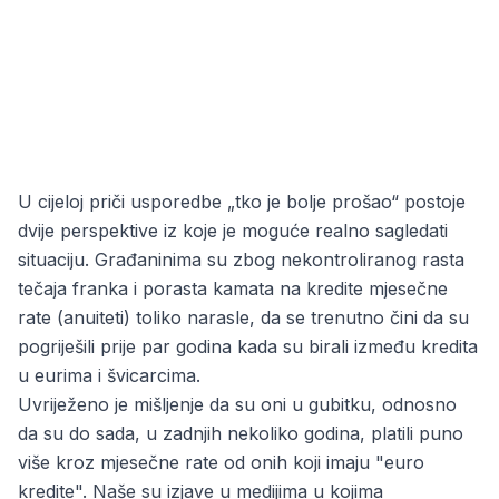
U cijeloj priči usporedbe „tko je bolje prošao“ postoje
dvije perspektive iz koje je moguće realno sagledati
situaciju. Građaninima su zbog nekontroliranog rasta
tečaja franka i porasta kamata na kredite mjesečne
rate (anuiteti) toliko narasle, da se trenutno čini da su
pogriješili prije par godina kada su birali između kredita
u eurima i švicarcima.
Uvriježeno je mišljenje da su oni u gubitku, odnosno
da su do sada, u zadnjih nekoliko godina, platili puno
više kroz mjesečne rate od onih koji imaju "euro
kredite". Naše su izjave u medijima u kojima