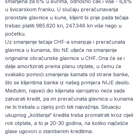
smanjena za 6% u eurima, odnosno čak i više - 6,8%
u švicarskom franku. U slučaju preračunavanja
preostale glavnice u kune, klijent bi prije pada tečaja
trebao platiti 985.620 kn, 247.346 kn više nego u
početku.
Uz smanjenje tečaja CHF-a smanjuje i preračunata
glavnica u kunama, što NE utječe na smanjenje
originalne obračunske glavnice u CHF. Ona će se i
dalje amortizirati prema planu otplate, u čemu će
svakako pomoći smanjenje kamata od strane banke,
što se klijentima banke iz našeg primjera NIJE desilo.
Međutim, najveći dio klijenata vjerojatno neće sada
zatvarati kredit, pa im preračunata glavnica u kunama
ne bi trebala u cijeloj priči biti najvažnija. Situaciju
ukupnog „koštanja“ kredita treba promatrati kroz cijeli
rok otplate, a to je 20-30 godina, na koliko najčešće
glase
ugovori o stambenim kreditima
.