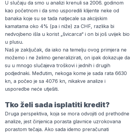
U slučaju da smo u analizi krenuli sa 2006. godinom
kao početnom i da smo usporedili klijente neke od
banaka
koje su se tada natjecale sa akcijskim
kamatama oko 4% (pa i niže) za CHF, razlika bi
nedvojbeno išla u korist „švicarca“ i on bi još uvijek bio
u plusu.
Naš je zaključak, da iako na temelju ovog primjera ne
možemo i ne želimo generalizirati, on ipak dokazuje da
su u mnogo slučajeva troškovi i jednih i drugih
podjednaki. Međutim, nekoga kome je sada rata 6630
kn, a počeo je sa 4076 kn, nikakve analize i
usporedbe neće utješiti.
Tko želi sada isplatiti kredit?
Druga perspektiva, koja se mora odvojiti od prethodne
analize, jest činjenica porasta glavnice uzrokovana
porastom tečaja. Ako sada idemo preračunati