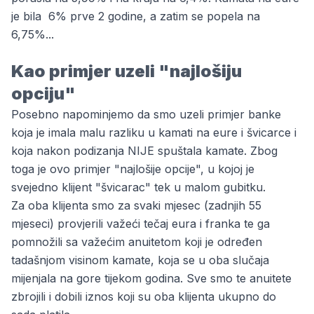
je bila 6% prve 2 godine, a zatim se popela na
6,75%...
Kao primjer uzeli "najlošiju
opciju"
Posebno napominjemo da smo uzeli primjer banke
koja je imala malu razliku u kamati na eure i švicarce i
koja nakon podizanja NIJE spuštala kamate. Zbog
toga je ovo primjer "najlošije opcije", u kojoj je
svejedno klijent "švicarac" tek u malom gubitku.
Za oba klijenta smo za svaki mjesec (zadnjih 55
mjeseci) provjerili važeći tečaj eura i franka te ga
pomnožili sa važećim anuitetom koji je određen
tadašnjom visinom kamate, koja se u oba slučaja
mijenjala na gore tijekom godina. Sve smo te anuitete
zbrojili i dobili iznos koji su oba klijenta ukupno do