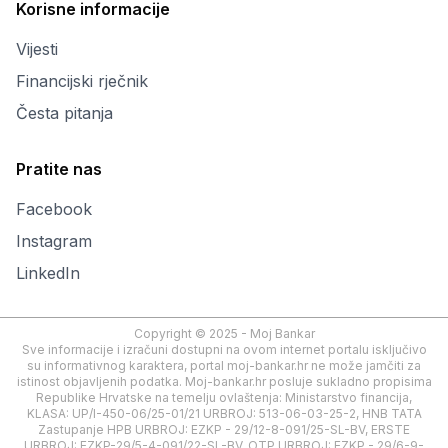
Korisne informacije
Vijesti
Financijski rječnik
Česta pitanja
Pratite nas
Facebook
Instagram
LinkedIn
Copyright © 2025 - Moj Bankar
Sve informacije i izračuni dostupni na ovom internet portalu isključivo
su informativnog karaktera, portal moj-bankar.hr ne može jamčiti za
istinost objavljenih podatka. Moj-bankar.hr posluje sukladno propisima
Republike Hrvatske na temelju ovlaštenja: Ministarstvo financija,
KLASA: UP/I-450-06/25-01/21 URBROJ: 513-06-03-25-2, HNB TATA
Zastupanje HPB URBROJ: EZKP - 29/12-8-091/25-SL-BV, ERSTE
URBROJ: EZKP-29/5-4-091/22-SL-BV, OTP URBROJ: EZKP - 29/6-9-