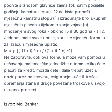
počnite s iznosom glavnice zajma (p). Zatim podijelite
godišnju kamatnu stopu s 12 da biste pronašli
mjesečnu kamatnu stopu (i) i izračunajte broj ukupnih
mjesečnih plaćanja tijekom trajanja zajma (n)
množenjem svog roka - obično 15 ili 30 godina - s 12.
Jednom imate svoje unose, koristite sljedeću formulu
za izračun mjesečne uplate:
M = p [(i (1 + i) ^ n) / ((1 + i) ^ n) -1]
Ne zaboravite, dok ova formula može vam pomoći u
rješavanju matematičke jednadžbe o tome koliko ćete
plačati za kredit, možda ćete i dalje trebati uzeti u
obzir porez na imovinu,
osiguranje kuće
ili trošak
opremanja stana ili druge povezane troškove u svojoj
ukupnoj procjeni.
Izvor:
Moj Bankar