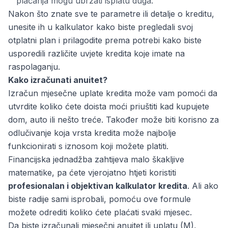
plaćanja mogu ubrzati isplatu duga.
Nakon što znate sve te parametre ili detalje o kreditu,
unesite ih u kalkulator kako biste pregledali svoj
otplatni plan i prilagodite prema potrebi kako biste
usporedili različite uvjete kredita koje imate na
raspolaganju.
Kako izračunati anuitet?
Izračun mjesečne uplate kredita može vam pomoći da
utvrdite koliko ćete doista moći priuštiti kad kupujete
dom, auto ili nešto treće. Također može biti korisno za
odlučivanje koja vrsta kredita može najbolje
funkcionirati s iznosom koji možete platiti.
Financijska jednadžba zahtijeva malo škakljive
matematike, pa ćete vjerojatno htjeti koristiti
profesionalan i objektivan kalkulator kredita
. Ali ako
biste radije sami isprobali, pomoću ove formule
možete odrediti koliko ćete plaćati svaki mjesec.
Da biste izračunali mjesečni anuitet ili uplatu (M),