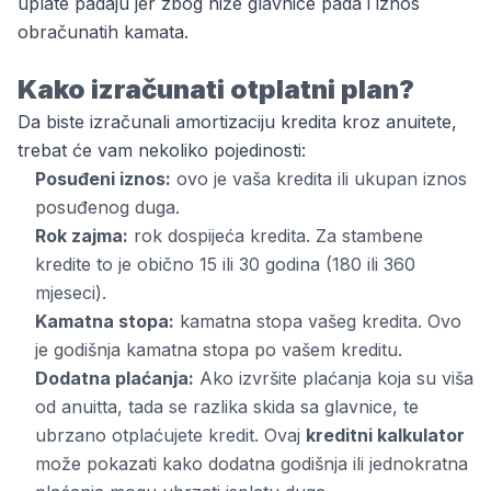
uplate padaju jer zbog niže glavnice pada i iznos
obračunatih kamata.
Kako izračunati otplatni plan?
Da biste izračunali amortizaciju kredita kroz anuitete,
trebat će vam nekoliko pojedinosti:
Posuđeni iznos:
ovo je vaša kredita ili ukupan iznos
posuđenog duga.
Rok zajma:
rok dospijeća kredita. Za stambene
kredite to je obično
15 ili 30 godina
(180 ili 360
mjeseci).
Kamatna stopa:
kamatna stopa vašeg kredita. Ovo
je
godišnja kamatna stopa
po vašem kreditu.
Dodatna plaćanja:
Ako izvršite plaćanja koja su viša
od anuitta, tada se razlika skida sa glavnice, te
ubrzano otplaćujete kredit. Ovaj
kreditni kalkulator
može pokazati kako dodatna godišnja ili jednokratna