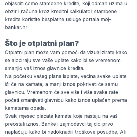
objasniti ćemo stambene kredite, koji odmah uzima u
obzir i računa kroz kreditni
kalkulator stambene
kredite
koristite besplatne usluge portala moj-
bankar.hr
Što je otplatni plan?
Otplatni plan može vam pomoći da vizualizirate kako
se alociraju sve vaše uplate kako bi se vremenom
smanjio vaš iznos glavnice kredita.
Na početku vašeg plana isplate, većina svake uplate
ići će na kamate, a manji iznos pokrivati će samu
glavnicu. Vremenom će sve više i više svake rate
početi smanjivati ​​glavnicu kako iznos uplaćen prema
kamatama opada.
Svaki mjesec plaćate kamate koje nastaju na vaš
preostali iznos. Banke i zajmodavci taj dio prvo
naplaćuju kako bi nadoknadili troškove posudbe. Ali