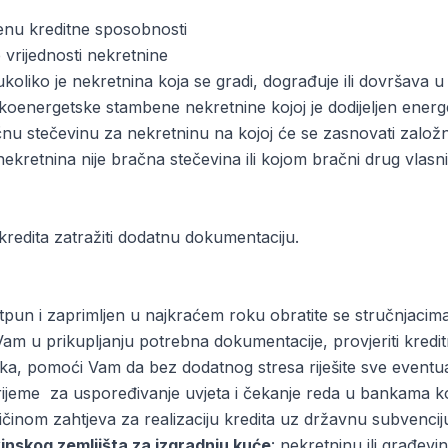
enu kreditne sposobnosti
 vrijednosti nekretnine
 ukoliko je nekretnina koja se gradi, dograđuje ili dovršava 
skoenergetske stambene nekretnine kojoj je dodijeljen energe
ačnu stečevinu za nekretninu na kojoj će se zasnovati zalo
 nekretnina nije bračna stečevina ili kojom bračni drug vlas
kredita zatražiti dodatnu dokumentaciju.
otpun i zaprimljen u najkraćem roku obratite se stručnjacima
am u prikupljanju potrebna dokumentacije, provjeriti kredit
naka, pomoći Vam da bez dodatnog stresa riješite sve event
i vrijeme za uspoređivanje uvjeta i čekanje reda u bankama
činom zahtjeva za realizaciju kredita uz državnu subvencij
inskog zemljišta za izgradnju kuće
: nekretninu ili građevi