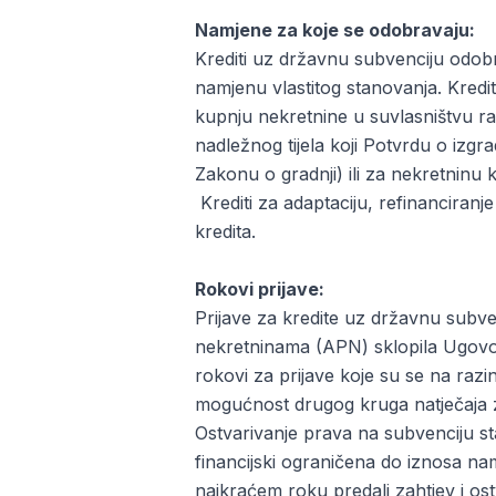
Namjene za koje se odobravaju:
Krediti uz državnu subvenciju odobra
namjenu vlastitog stanovanja. Kredi
kupnju nekretnine u suvlasništvu rad
nadležnog tijela koji Potvrdu o izg
Zakonu o gradnji) ili za nekretninu 
Krediti za adaptaciju, refinanciranj
kredita.
Rokovi prijave:
Prijave za kredite uz državnu subven
nekretninama (APN) sklopila Ugovor
rokovi za prijave koje su se na razi
mogućnost drugog kruga natječaja z
Ostvarivanje prava na subvenciju sta
financijski ograničena do iznosa n
najkraćem roku predali zahtjev i ost