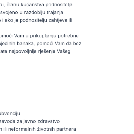
tu, članu kućanstva podnositelja
usvojeno u razdoblju trajanja
ako je podnositelju zahtjeva ili
pomoći Vam u prikupljanju potrebne
 pojedinih banaka, pomoći Vam da bez
ate najpovoljnije rješenje Vašeg
subvenciju
 zavoda za javno zdravstvo
h ili neformalnih životnih partnera