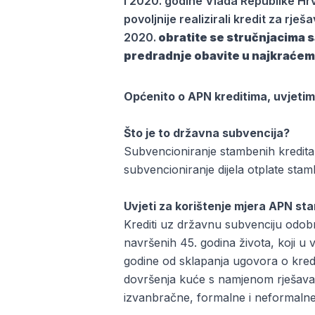
I 2020. godine Vlada Republike Hrv
povoljnije realizirali kredit za rj
2020.
obratite se stručnjacima 
predradnje obavite u najkraćem 
Općenito o APN kreditima, uvjetima
Što je to državna subvencija?
Subvencioniranje stambenih kredita
subvencioniranje dijela otplate stam
Uvjeti za korištenje mjera APN st
Krediti uz državnu subvenciju odobr
navršenih 45. godina života, koji u 
godine od sklapanja ugovora o kredit
dovršenja kuće s namjenom rješavan
izvanbračne, formalne i neformalne ž