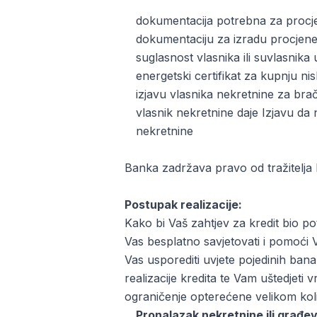
dokumentacija potrebna za procj
dokumentaciju za izradu procjene
suglasnost vlasnika ili suvlasnika
energetski certifikat za kupnju ni
izjavu vlasnika nekretnine za br
vlasnik nekretnine daje Izjavu da
nekretnine
Banka zadržava pravo od tražitelja 
Postupak realizacije:
Kako bi Vaš zahtjev za kredit bio p
Vas besplatno savjetovati i pomoći V
Vas usporediti uvjete pojedinih ba
realizacije kredita te Vam uštedjet
ograničenje opterećene velikom koli
Pronalazak nekretnine ili građev