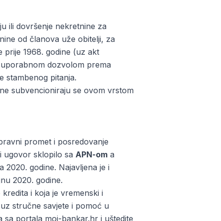
u ili dovršenje nekretnine za
ine od članova uže obitelji, za
 prije 1968. godine (uz akt
va sa uporabnom dozvolom prema
je stambenog pitanja.
i ne subvencioniraju se ovom vrstom
a pravni promet i posredovanje
i ugovor sklopilo sa
APN-om
a
a 2020. godine. Najavljena je i
jnu 2020. godine.
redita i koja je vremenski i
uz stručne savjete i pomoć u
 sa portala moj-bankar.hr i uštedite