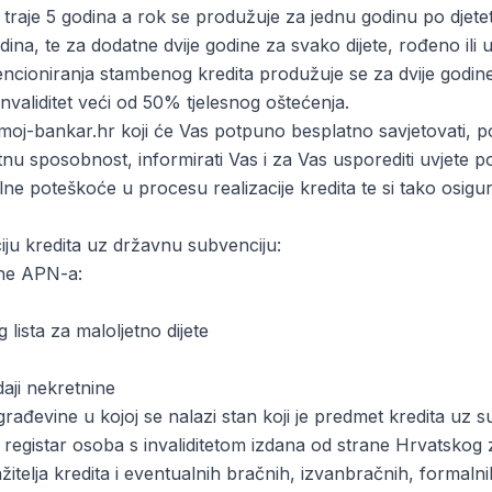
traje 5 godina a rok se produžuje za jednu godinu po djete
na, te za dodatne dvije godine za svako dijete, rođeno ili 
cioniranja stambenog kredita produžuje se za dvije godine i 
validitet veći od 50% tjelesnog oštećenja.
 moj-bankar.hr koji će Vas potpuno besplatno savjetovati, 
itnu sposobnost, informirati Vas i za Vas usporediti uvjete
lne poteškoće u procesu realizacije kredita te si tako osigur
ju kredita uz državnu subvenciju:
ane APN-a:
lista za maloljetno dijete
aji nekretnine
građevine u kojoj se nalazi stan koji je predmet kredita uz 
 registar osoba s invaliditetom izdana od strane Hrvatskog
ažitelja kredita i eventualnih bračnih, izvanbračnih, formalni