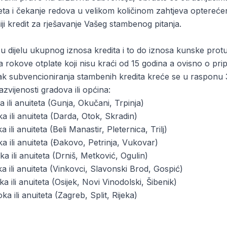
eta i čekanje redova u velikom količinom zahtjeva optere
iji kredit za rješavanje Vašeg stambenog pitanja.
 u dijelu ukupnog iznosa kredita i to do iznosa kunske pr
rokove otplate koji nisu kraći od 15 godina a ovisno o pri
otak subvencioniranja stambenih kredita kreće se u rasponu
vijenosti gradova ili općina:
li anuiteta (Gunja, Okučani, Trpinja)
ili anuiteta (Darda, Otok, Skradin)
li anuiteta (Beli Manastir, Pleternica, Trilj)
ili anuiteta (Đakovo, Petrinja, Vukovar)
li anuiteta (Drniš, Metković, Ogulin)
ili anuiteta (Vinkovci, Slavonski Brod, Gospić)
ili anuiteta (Osijek, Novi Vinodolski, Šibenik)
ili anuiteta (Zagreb, Split, Rijeka)