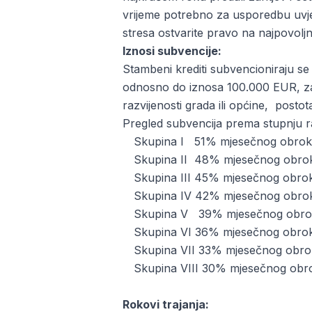
vrijeme potrebno za usporedbu uvj
stresa ostvarite pravo na najpovoljn
Iznosi subvencije:
Stambeni krediti subvencioniraju se
odnosno do iznosa 100.000 EUR, za 
razvijenosti grada ili općine, post
Pregled subvencija prema stupnju raz
Skupina I 51% mjesečnog obroka i
Skupina II 48% mjesečnog obroka 
Skupina III 45% mjesečnog obroka i
Skupina IV 42% mjesečnog obroka 
Skupina V 39% mjesečnog obroka i
Skupina VI 36% mjesečnog obroka 
Skupina VII 33% mjesečnog obroka 
Skupina VIII 30% mjesečnog obroka 
Rokovi trajanja: