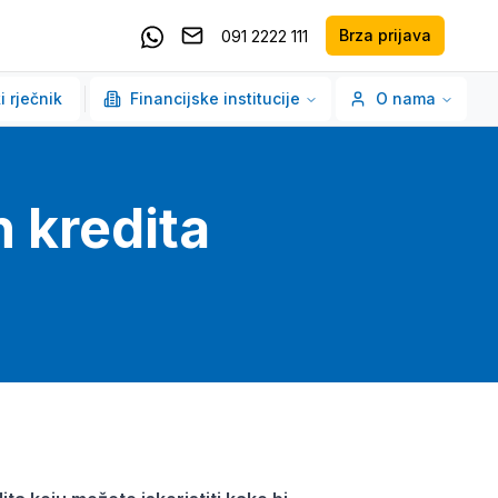
Brza prijava
091 2222 111
Pošaljite email
Kontaktirajte nas putem Whatsappa
i rječnik
Financijske institucije
O nama
 kredita