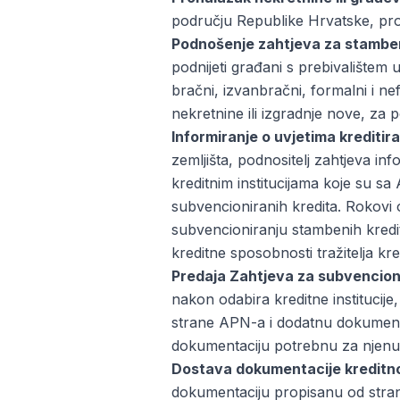
području Republike Hrvatske, pron
Podnošenje zahtjeva za stamben
podnijeti građani s prebivalištem u
bračni, izvanbračni, formalni i ne
nekretnine ili izgradnje nove, za 
Informiranje o uvjetima kreditira
zemljišta, podnositelj zahtjeva i
kreditnim institucijama koje su 
subvencioniranih kredita. Rokovi
subvencioniranju stambenih kredita
kreditne sposobnosti tražitelja k
Predaja Zahtjeva za subvencioni
nakon odabira kreditne institucije
strane APN-a i dodatnu dokumentaci
dokumentaciju potrebnu za njenu 
Dostava dokumentacije kreditnoj 
dokumentaciju propisanu od strane b