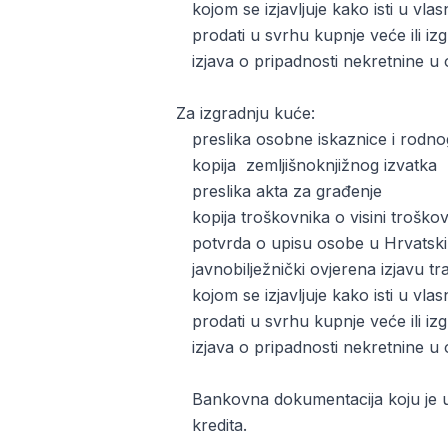
kojom se izjavljuje kako isti u vla
prodati u svrhu kupnje veće ili iz
izjava o pripadnosti nekretnine u 
Za izgradnju kuće:
preslika osobne iskaznice i rodnog 
kopija zemljišnoknjižnog izvatka
preslika akta za građenje
kopija troškovnika o visini trošk
potvrda o upisu osobe u Hrvatski
javnobilježnički ovjerena izjavu tr
kojom se izjavljuje kako isti u vla
prodati u svrhu kupnje veće ili iz
izjava o pripadnosti nekretnine u 
Bankovna dokumentacija koju je u
kredita.