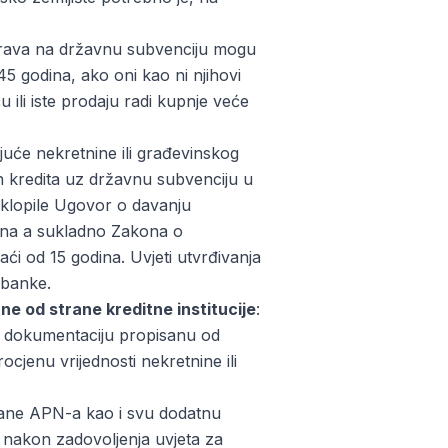
 prava na državnu subvenciju mogu
 45 godina, ako oni kao ni njihovi
 ili iste prodaju radi kupnje veće
uće nekretnine ili građevinskog
h kredita uz državnu subvenciju u
sklopile Ugovor o davanju
dina a sukladno Zakona o
ći od 15 godina. Uvjeti utvrđivanja
 banke.
e od strane kreditne institucije
:
iti dokumentaciju propisanu od
cjenu vrijednosti nekretnine ili
rane APN-a kao i svu dodatnu
je nakon zadovoljenja uvjeta za