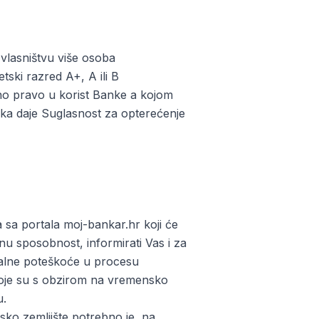
u vlasništvu više osoba
tski razred A+, A ili B
žno pravo u korist Banke a kojom
nika daje Suglasnost za opterećenje
 sa portala moj-bankar.hr koji će
nu sposobnost, informirati Vas i za
ualne poteškoće u procesu
 koje su s obzirom na vremensko
u.
nsko zemljište potrebno je, na