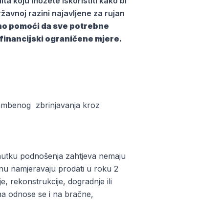
a koju možete iskoristiti kako bi
ržavnoj razini najavljene za rujan
tno pomoći da sve potrebne
 financijski ograničene mjere.
tambenog zbrinjavanja kroz
renutku podnošenja zahtjeva nemaju
ninu namjeravaju prodati u roku 2
, rekonstrukcije, dogradnje ili
na odnose se i na bračne,