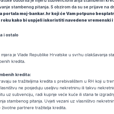
atske odobrila je mjeru subvencioniranja stambenih kredit
ešavanje stambenog pitanja. S obzirom da su se prijave na d
sa portala moj-bankar.hr koji će Vam potpuno bespla
roku kako bi uspjeli iskoristiti navedene vremenski i
 i ostalo
 mjera je Vlade Republike Hrvatske u svrhu olakšavanja s
benih kredita.
ambenih kredita:
avaju se tražiteljima kredita s prebivalištem u RH koji u t
vlasništvu ne posjeduju useljivu nekretninu ili takvu nekret
u uz subvenciju, radi kupnje veće kuće ili stana te izgradnje
ja stambenog pitanja. Uvjeti vezani uz vlasništvo nekretni
ivotne partnere tražitelja kredita.