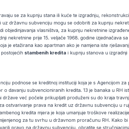
vaju se za kupnju stana ili kuće te izgradnju, rekonstrukcij
ti uz državnu subvenciju mogu se odobriti za kupnju nekretn
i objedinjavanja vlasništva, za kupnju nekretnine izgrađene
radnji nekretnine prije 15. veljače 1968. godine izjednača
koja je etažirana kao apartman ako je namjena iste rješavan
e postojećih
stambenih kredita
i kupnju stanova u izgradnj
ciju podnose se kreditnoj instituciji koja je s Agencijom z
 o davanju subvencioniranih kredita. 13 je banaka u RH ist
ni države već počele prikupljati produženi su do kraja travnj
a ostvarivanje prava na kredit uz državnu subvenciju u ru
mbenog kredita mjera je koja umanjuje troškove realizacije k
amijenjenog za tu svrhu u državnom proračunu RH. Kako bi 
varili pravo na državnu subvenciju, obratite se stručnjacima