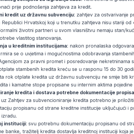
aći prije podnošenja zahtjeva za kredit.
i kredit uz državnu subvenciju
: zahtjev za ostvarivanje
 Republici Hrvatskoj koji u trenutku zahtjeva nisu stariji od
formalni životni partneri u svom vlasništvu nemaju stan/kuću
potrebe vlastitog stanovanja.
nja u kreditnim institucijama
: nakon pronalaska odgovaraj
nformira se o uvjetima i mogućnostima odobravanja stambeni
sa Agencijom za pravni promet i posredovanje nekretninama 
 otplate stambenih kredita kreću se u rasponu 15 do 30 go
 rok otplate kredita uz državnu subvenciju ne smije biti kra
redita i kamatne stope propisane su internim aktima pojedine
ranje kredita i dostava potrebne dokumentacije propisan
, uz Zahtjev za subvencioniranje kredita potrebno je prilož
ju propisanu od strane kreditne institucije uključujući i pro
izradu.
instituciji
: svu potrebnu dokumentaciju propisanu od st
anke, tražitelj kredita dostavlja kreditnoj instituciji koja 