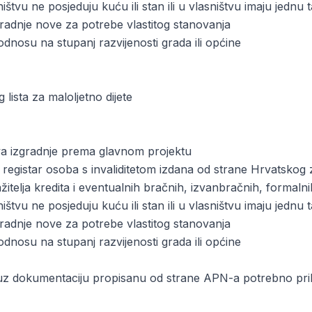
sništvu ne posjeduju kuću ili stan ili u vlasništvu imaju jed
gradnje nove za potrebe vlastitog stanovanja
odnosu na stupanj razvijenosti grada ili općine
lista za maloljetno dijete
ova izgradnje prema glavnom projektu
 registar osoba s invaliditetom izdana od strane Hrvatskog
ažitelja kredita i eventualnih bračnih, izvanbračnih, formalni
sništvu ne posjeduju kuću ili stan ili u vlasništvu imaju jed
gradnje nove za potrebe vlastitog stanovanja
odnosu na stupanj razvijenosti grada ili općine
z dokumentaciju propisanu od strane APN-a potrebno prilo