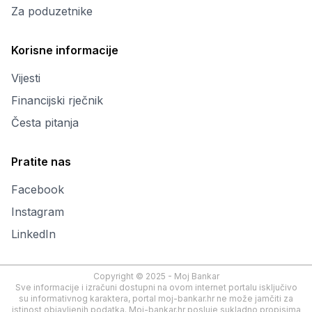
Za poduzetnike
Korisne informacije
Vijesti
Financijski rječnik
Česta pitanja
Pratite nas
Facebook
Instagram
LinkedIn
Copyright © 2025 - Moj Bankar
Sve informacije i izračuni dostupni na ovom internet portalu isključivo
su informativnog karaktera, portal moj-bankar.hr ne može jamčiti za
istinost objavljenih podatka. Moj-bankar.hr posluje sukladno propisima