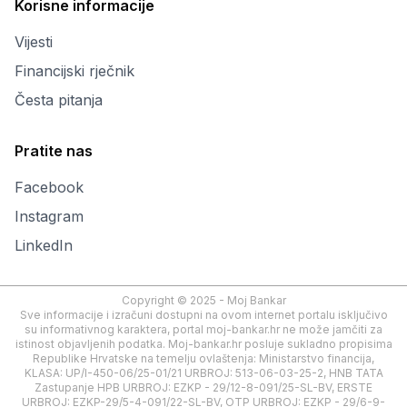
Korisne informacije
Vijesti
Financijski rječnik
Česta pitanja
Pratite nas
Facebook
Instagram
LinkedIn
Copyright © 2025 - Moj Bankar
Sve informacije i izračuni dostupni na ovom internet portalu isključivo
su informativnog karaktera, portal moj-bankar.hr ne može jamčiti za
istinost objavljenih podatka. Moj-bankar.hr posluje sukladno propisima
Republike Hrvatske na temelju ovlaštenja: Ministarstvo financija,
KLASA: UP/I-450-06/25-01/21 URBROJ: 513-06-03-25-2, HNB TATA
Zastupanje HPB URBROJ: EZKP - 29/12-8-091/25-SL-BV, ERSTE
URBROJ: EZKP-29/5-4-091/22-SL-BV, OTP URBROJ: EZKP - 29/6-9-