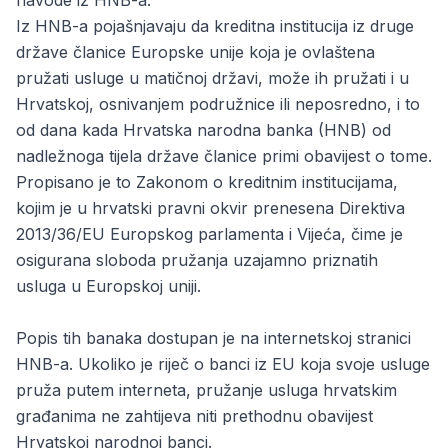
navode iz HNB-a.
Iz HNB-a pojašnjavaju da kreditna institucija iz druge
države članice Europske unije koja je ovlaštena
pružati usluge u matičnoj državi, može ih pružati i u
Hrvatskoj, osnivanjem podružnice ili neposredno, i to
od dana kada Hrvatska narodna banka (HNB) od
nadležnoga tijela države članice primi obavijest o tome.
Propisano je to Zakonom o kreditnim institucijama,
kojim je u hrvatski pravni okvir prenesena Direktiva
2013/36/EU Europskog parlamenta i Vijeća, čime je
osigurana sloboda pružanja uzajamno priznatih
usluga u Europskoj uniji.
Popis tih banaka dostupan je na internetskoj stranici
HNB-a. Ukoliko je riječ o banci iz EU koja svoje usluge
pruža putem interneta, pružanje usluga hrvatskim
građanima ne zahtijeva niti prethodnu obavijest
Hrvatskoj narodnoj banci.