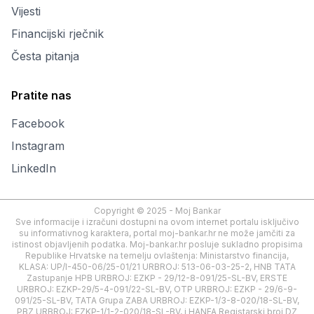
Vijesti
Financijski rječnik
Česta pitanja
Pratite nas
Facebook
Instagram
LinkedIn
Copyright © 2025 - Moj Bankar
Sve informacije i izračuni dostupni na ovom internet portalu isključivo
su informativnog karaktera, portal moj-bankar.hr ne može jamčiti za
istinost objavljenih podatka. Moj-bankar.hr posluje sukladno propisima
Republike Hrvatske na temelju ovlaštenja: Ministarstvo financija,
KLASA: UP/I-450-06/25-01/21 URBROJ: 513-06-03-25-2, HNB TATA
Zastupanje HPB URBROJ: EZKP - 29/12-8-091/25-SL-BV, ERSTE
URBROJ: EZKP-29/5-4-091/22-SL-BV, OTP URBROJ: EZKP - 29/6-9-
091/25-SL-BV, TATA Grupa ZABA URBROJ: EZKP-1/3-8-020/18-SL-BV,
PBZ URBROJ: EZKP-1/1-2-020/18-SL-BV, i HANFA Registarski broj DZ