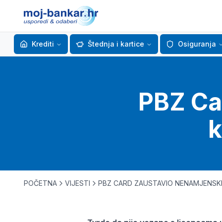
Krediti
Štednja i kartice
Osiguranja
PBZ Ca
k
POČETNA
VIJESTI
PBZ CARD ZAUSTAVIO NENAMJENSK