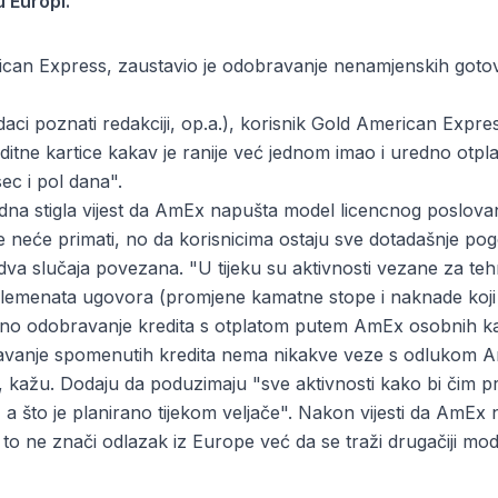
 Europi.
ican Express, zaustavio je odobravanje nenamjenskih gotovi
daci poznati redakciji, op.a.), korisnik Gold American Expres
itne kartice kakav je ranije već jednom imao i uredno otplat
sec i pol dana".
edna stigla vijest da AmEx napušta model licencnog poslovan
 neće primati, no da korisnicima ostaju sve dotadašnje pogo
dva slučaja povezana. "U tijeku su aktivnosti vezane za t
elemenata ugovora (promjene kamatne stope i naknade koji će 
eno odobravanje kredita s otplatom putem AmEx osobnih ka
vanje spomenutih kredita nema nikakve veze s odlukom A
 kažu. Dodaju da poduzimaju "sve aktivnosti kako bi čim pr
a što je planirano tijekom veljače". Nakon vijesti da AmEx 
o ne znači odlazak iz Europe već da se traži drugačiji mo