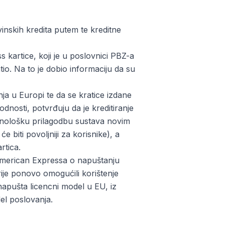
nskih kredita putem te kreditne
s kartice, koji je u poslovnici PBZ-a
io. Na to je dobio informaciju da su
ja u Europi te da se kratice izdane
dnosti, potvrđuju da je kreditiranje
ehnološku prilagodbu sustava novim
biti povoljniji za korisnike), a
rtica.
merican Expressa o napuštanju
ije ponovo omogućili korištenje
napušta licencni model u EU, iz
del poslovanja.