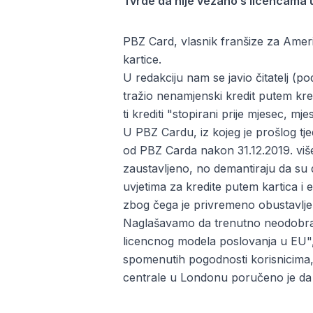
Tvrde da nije vezano s licencama u
PBZ Card, vlasnik franšize za Amer
kartice.
U redakciju nam se javio čitatelj (po
tražio nenamjenski kredit putem kred
ti krediti "stopirani prije mjesec, mje
U PBZ Cardu, iz kojeg je prošlog tj
od PBZ Carda nakon 31.12.2019. više
zaustavljeno, no demantiraju da su 
uvjetima za kredite putem kartica i 
zbog čega je privremeno obustavlj
Naglašavamo da trenutno neodobra
licencnog modela poslovanja u EU",
spomenutih pogodnosti korisnicima, 
centrale u Londonu poručeno je da t