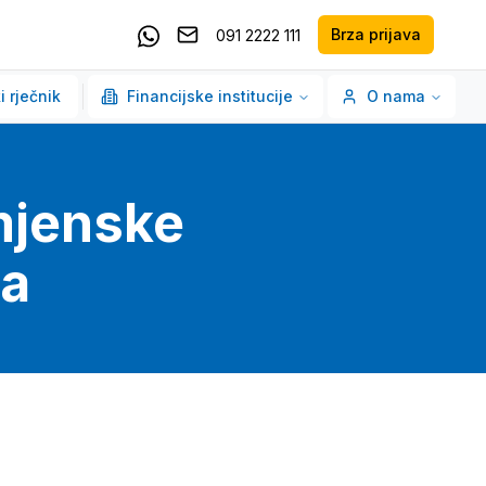
Brza prijava
091 2222 111
Pošaljite email
Kontaktirajte nas putem Whatsappa
i rječnik
Financijske institucije
O nama
mjenske
xa