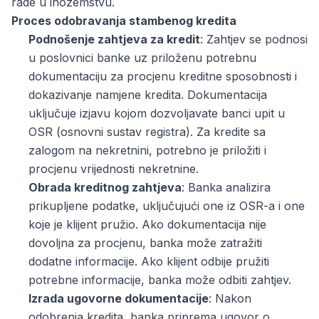
rade u inozemstvu.
Proces odobravanja stambenog kredita
Podnošenje zahtjeva za kredit
: Zahtjev se podnosi
u poslovnici banke uz priloženu potrebnu
dokumentaciju za procjenu kreditne sposobnosti i
dokazivanje namjene kredita. Dokumentacija
uključuje izjavu kojom dozvoljavate banci upit u
OSR (osnovni sustav registra). Za kredite sa
zalogom na nekretnini, potrebno je priložiti i
procjenu vrijednosti nekretnine.
Obrada kreditnog zahtjeva
: Banka analizira
prikupljene podatke, uključujući one iz OSR-a i one
koje je klijent pružio. Ako dokumentacija nije
dovoljna za procjenu, banka može zatražiti
dodatne informacije. Ako klijent odbije pružiti
potrebne informacije, banka može odbiti zahtjev.
Izrada ugovorne dokumentacije
: Nakon
odobrenja kredita, banka priprema ugovor o