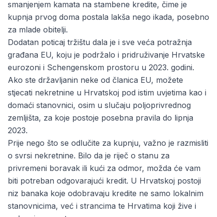
smanjenjem kamata na stambene kredite, čime je
kupnja prvog doma postala lakša nego ikada, posebno
za mlade obitelji.
Dodatan poticaj tržištu dala je i sve veća potražnja
građana EU, koju je podržalo i pridruživanje Hrvatske
eurozoni i Schengenskom prostoru u 2023. godini.
Ako ste državljanin neke od članica EU, možete
stjecati nekretnine u Hrvatskoj pod istim uvjetima kao i
domaći stanovnici, osim u slučaju poljoprivrednog
zemljišta, za koje postoje posebna pravila do lipnja
2023.
Prije nego što se odlučite za kupnju, važno je razmisliti
o svrsi nekretnine. Bilo da je riječ o stanu za
privremeni boravak ili kući za odmor, možda će vam
biti potreban odgovarajući kredit. U Hrvatskoj postoji
niz banaka koje odobravaju kredite ne samo lokalnim
stanovnicima, već i strancima te Hrvatima koji žive i