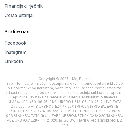
Financijski rječnik
Česta pitanja
Pratite nas
Facebook
Instagram
LinkedIn
Copyright © 2025 - Moj Bankar
Sve informacije i izračuni dostupni na ovom internet portalu isključivo
su informativnog karaktera, portal moj-bankar.hr ne može jamčiti za
istinost objavljenih podatka. Moj-bankar.hr posluje sukladno propisima
Republike Hrvatske na temelju ovlaštenja: Ministarstvo financija,
KLASA: UP/I-450-06/25-01/21 URBROJ: 513-06-03-25-2, HNB TATA
Zastupanje HPB URBROJ: EZKP - 29/12-8-091/25-SL-BV, ERSTE
URBROJ: EZKP-29/5-4-091/22-SL-BV, OTP URBROJ: EZKP - 29/6-9-
091/25-SL-BV, TATA Grupa ZABA URBROJ: EZKP-1/3-8-020/18-SL-BV,
PBZ URBROJ: EZKP-1/1-2-020/18-SL-BV, i HANFA Registarski broj DZ
269