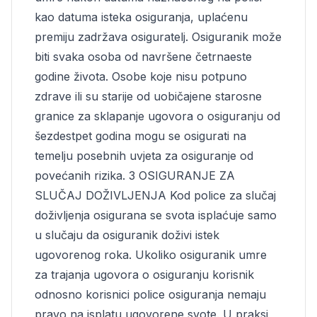
kao datuma isteka osiguranja, uplaćenu
premiju zadržava osiguratelj. Osiguranik može
biti svaka osoba od navršene četrnaeste
godine života. Osobe koje nisu potpuno
zdrave ili su starije od uobičajene starosne
granice za sklapanje ugovora o osiguranju od
šezdestpet godina mogu se osigurati na
temelju posebnih uvjeta za osiguranje od
povećanih rizika. 3 OSIGURANJE ZA
SLUČAJ DOŽIVLJENJA Kod police za slučaj
doživljenja osigurana se svota isplaćuje samo
u slučaju da osiguranik doživi istek
ugovorenog roka. Ukoliko osiguranik umre
za trajanja ugovora o osiguranju korisnik
odnosno korisnici police osiguranja nemaju
pravo na isplatu ugovorene svote. U praksi