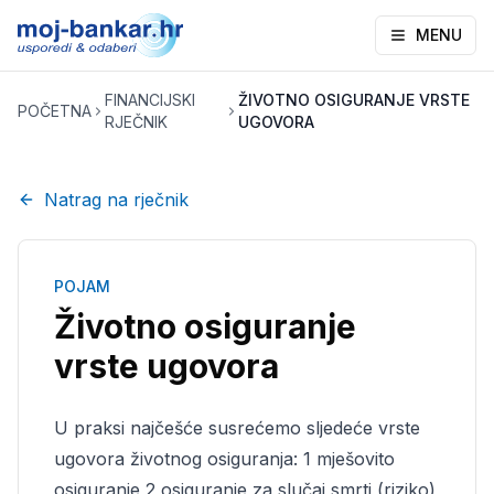
MENU
FINANCIJSKI
ŽIVOTNO OSIGURANJE VRSTE
POČETNA
RJEČNIK
UGOVORA
Natrag na rječnik
POJAM
Životno osiguranje
vrste ugovora
U praksi najčešće susrećemo sljedeće vrste
ugovora životnog osiguranja: 1 mješovito
osiguranje 2 osiguranje za slučaj smrti (riziko)