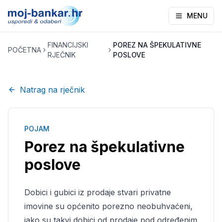
MENU
FINANCIJSKI
POREZ NA ŠPEKULATIVNE
POČETNA
RJEČNIK
POSLOVE
Natrag na rječnik
POJAM
Porez na špekulativne
poslove
Dobici i gubici iz prodaje stvari privatne
imovine su općenito porezno neobuhvaćeni,
iako su takvi dobici od prodaje pod određenim