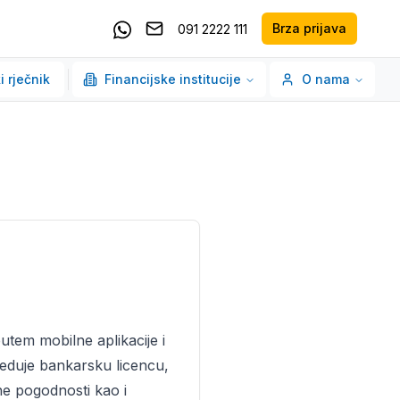
Brza prijava
091 2222 111
Pošaljite email
Kontaktirajte nas putem Whatsappa
i rječnik
Financijske institucije
O nama
utem mobilne aplikacije i
jeduje bankarsku licencu,
e pogodnosti kao i