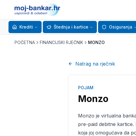
Krediti
Štednja i kartice
Osiguranja
POČETNA
FINANCIJSKI RJEČNIK
MONZO
Natrag na rječnik
POJAM
Monzo
Monzo je virtualna banka 
pre-paid debitne kartice
koja joj omogućava da po