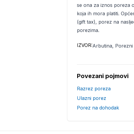
se ona za iznos poreza od
koja ih mora platiti. Opć
(gift tax), porez na nasl
porezima.
IZVOR:
Arbutina, Porezni
Povezani pojmovi
Razrez poreza
Ulazni porez
Porez na dohodak