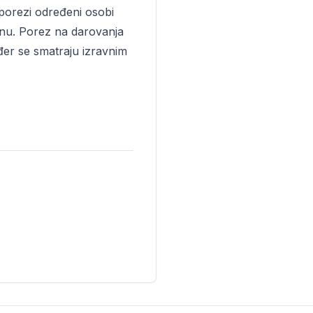
 porezi određeni osobi
vinu. Porez na darovanja
ođer se smatraju izravnim