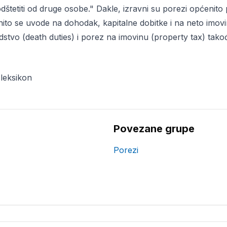
štetiti od druge osobe." Dakle, izravni su porezi općenito
enito se uvode na dohodak, kapitalne dobitke i na neto imo
jedstvo (death duties) i porez na imovinu (property tax) tak
 leksikon
Povezane grupe
Porezi