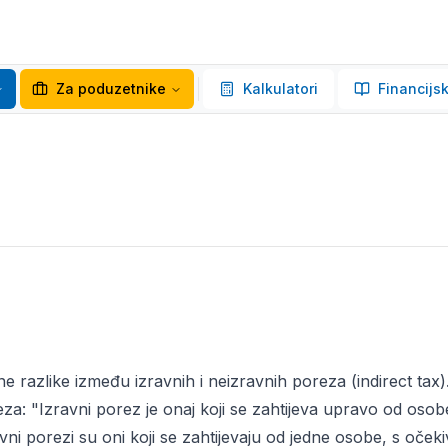
Za poduzetnike
Kalkulatori
Financijsk
razlike između izravnih i neizravnih poreza (indirect tax).
reza: "Izravni porez je onaj koji se zahtijeva upravo od oso
zravni porezi su oni koji se zahtijevaju od jedne osobe, s oč