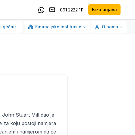
Brza prijava
091 2222 111
Pošaljite email
Kontaktirajte nas putem Whatsappa
i rječnik
Financijske institucije
O nama
 John Stuart Mill dao je
be za koju postoji namjera
ekivanjem i namjerom da će