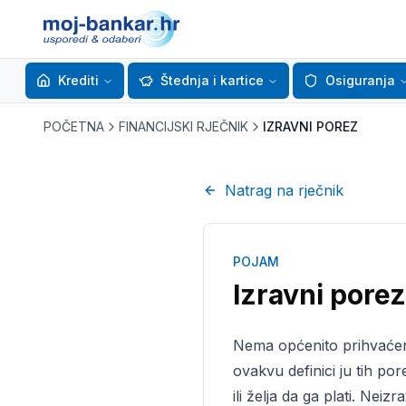
Krediti
Štednja i kartice
Osiguranja
POČETNA
FINANCIJSKI RJEČNIK
IZRAVNI POREZ
Natrag na rječnik
POJAM
Izravni porez
Nema općenito prihvaćene 
ovakvu definici ju tih po
ili želja da ga plati. Nei