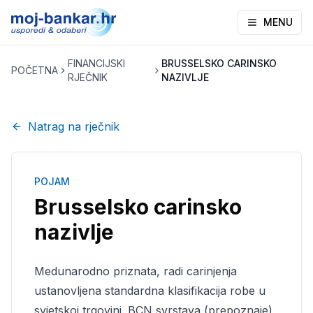
MENU
FINANCIJSKI
BRUSSELSKO CARINSKO
POČETNA
RJEČNIK
NAZIVLJE
Natrag na rječnik
POJAM
Brusselsko carinsko
nazivlje
Medunarodno priznata, radi carinjenja
ustanovljena standardna klasifikacija robe u
svjetskoj trgovini. BCN svrstava (prepoznaje)