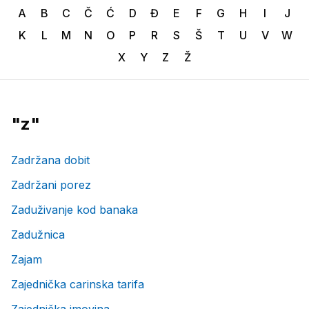
A
B
C
Č
Ć
D
Đ
E
F
G
H
I
J
K
L
M
N
O
P
R
S
Š
T
U
V
W
X
Y
Z
Ž
"
z
"
Zadržana dobit
Zadržani porez
Zaduživanje kod banaka
Zadužnica
Zajam
Zajednička carinska tarifa