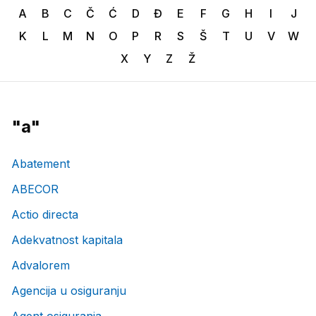
A
B
C
Č
Ć
D
Đ
E
F
G
H
I
J
K
L
M
N
O
P
R
S
Š
T
U
V
W
X
Y
Z
Ž
"
a
"
Abatement
ABECOR
Actio directa
Adekvatnost kapitala
Advalorem
Agencija u osiguranju