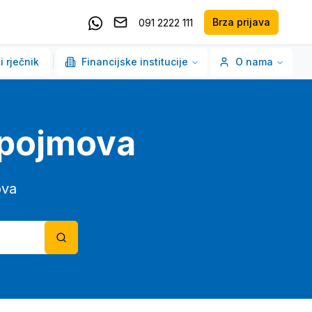
Brza prijava
091 2222 111
Pošaljite email
Kontaktirajte nas putem Whatsappa
i rječnik
Financijske institucije
O nama
o pojmova
ova