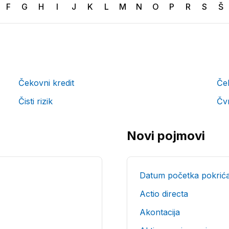
F
G
H
I
J
K
L
M
N
O
P
R
S
Š
Čekovni kredit
Če
Čisti rizik
Čvr
Novi pojmovi
Datum početka pokrić
Actio directa
Akontacija