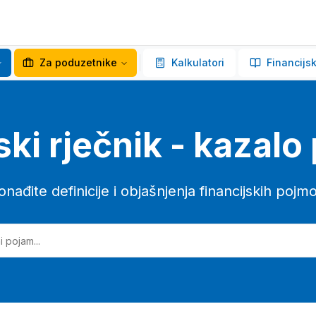
Za poduzetnike
Kalkulatori
Financijsk
ski rječnik - kazal
onađite definicije i objašnjenja financijskih pojm