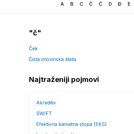
A
B
C
Č
Ć
D
Đ
E
"
č
"
Ček
Čista imovinska šteta
Najtraženiji pojmovi
Akreditiv
SWIFT
Efektivna kamatna stopa (EKS)