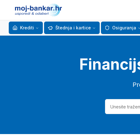
Krediti
Štednja i kartice
Osiguranja
Financij
Pr