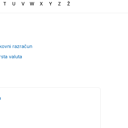
T
U
V
W
X
Y
Z
Ž
kovni razračun
sta valuta
a